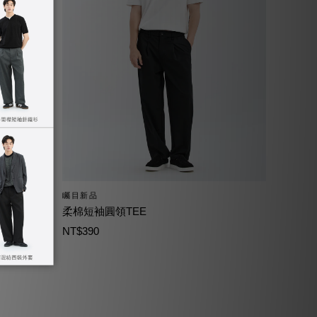
矚目新品
柔棉短袖圓領TEE
NT$390