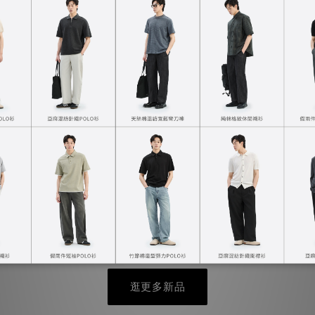
矚目新品
連帽外套
涼感防曬立領外套
NT$1,390
逛更多新品