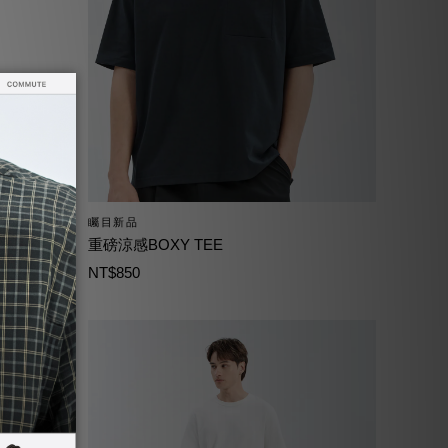
矚目新品
重磅涼感BOXY TEE
NT$850