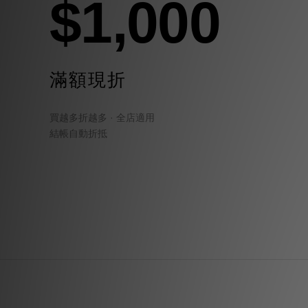
$1,000
滿額現折
買越多折越多 · 全店適用
結帳自動折抵