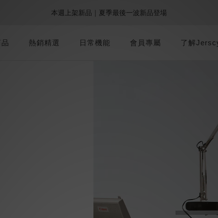
0
0
1
5
2
5
6
7
7
8
9
6
:
:
:
0
1
2
2
3
7
4
1
本週上架新品｜夏季最後一波新品登場
9週年倒數｜全館$0免運
最後倒數
0
4
1
4
5
6
6
7
8
5
Days
Hours
Minutes
Seconds
0
1
1
2
6
3
0
3
0
3
4
5
5
6
7
4
0
0
1
5
2
加派人力出貨中｜平日現貨商品中午前下單，當天寄出
2
2
3
4
4
5
9
6
3
商品
熱銷精選
日常機能
會員專屬
0
4
1
了解Jersc
1
1
2
3
3
4
8
5
2
3
0
0
:
:
:
0
1
2
2
3
7
4
1
9週年倒數｜全館$0免運
最後倒數
2
Days
Hours
Minutes
Seconds
0
1
1
2
6
3
0
1
0
0
1
5
2
0
0
4
1
3
0
2
1
0