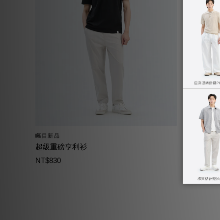
矚目新品
矚目新品
超級重磅亨利衫
防曬涼感
NT$830
NT$1,490