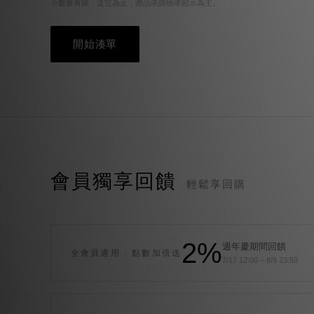
※數量有限，送完為止，贈品依購物車顯示為主。
開始湊單
會員獨享回饋
輕鬆享回購
2%
週年慶期間回饋
全會員適用 · 點數加倍送
7/17 12:00 – 8/9 23:59