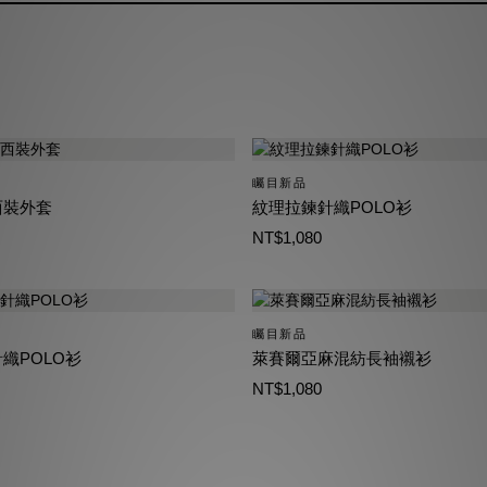
矚目新品
西裝外套
紋理拉鍊針織POLO衫
NT$1,080
矚目新品
織POLO衫
萊賽爾亞麻混紡長袖襯衫
NT$1,080