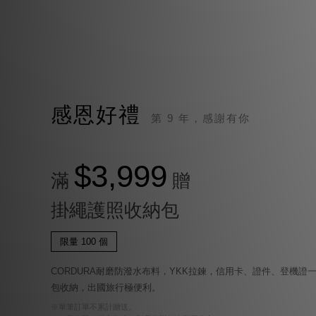
感恩好禮
第 9 年，感謝有你
$3,999
滿
贈
掛繩護照收納包
限量 100 個
CORDURA耐磨防潑水布料，YKK拉鍊，信用卡、證件、登機證
包收納，出國旅行極便利。
※單筆訂單不累計贈送。