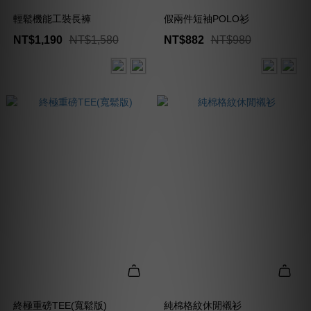
輕鬆機能工裝長褲
假兩件短袖POLO衫
NT$1,190
NT$1,580
NT$882
NT$980
終極重磅TEE(寬鬆版)
純棉格紋休閒襯衫