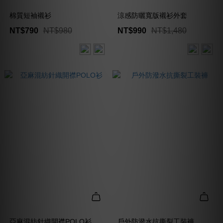
棉質短袖襯衫
涼感防曬寬版襯衫外套
NT$790
NT$980
NT$990
NT$1,480
亞麻混紡針織開襟POLO衫
戶外防潑水抗撕裂工裝褲