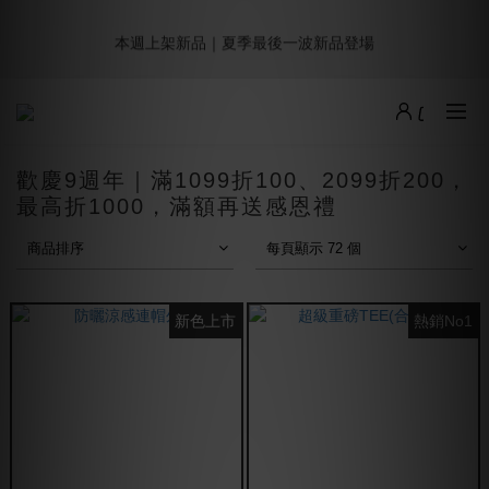
5
5
7
6
5
6
0
3
3
1
1
3
2
1
6
6
2
9週年倒數｜全館$0免運
4
4
6
5
4
9
9
5
2
2
本週上架新品｜夏季最後一波新品登場
:
:
:
0
0
2
1
0
5
5
1
最後倒數
3
3
5
4
3
8
8
4
1
1
日
時
分
秒
1
0
4
4
0
2
2
4
3
2
7
7
3
0
0
0
3
3
1
1
3
2
1
6
6
2
9週年倒數｜全館$0免運
2
2
:
:
:
0
0
2
1
0
5
5
1
最後倒數
1
1
日
時
分
秒
1
0
4
4
0
0
0
0
3
3
歡慶9週年｜滿1099折100、2099折200，
2
2
最高折1000，滿額再送感恩禮
1
1
0
0
商品排序
每頁顯示 72 個
新色上市
熱銷No1