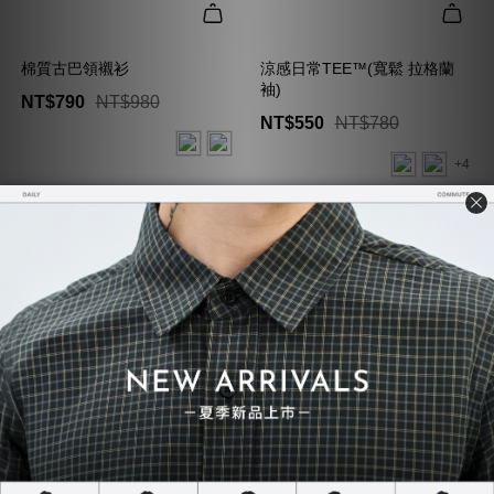
棉質古巴領襯衫
涼感日常TEE™(寬鬆 拉格蘭
袖)
NT$790
NT$980
NT$550
NT$780
+4