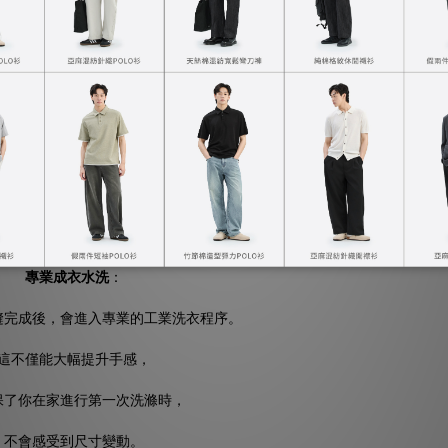
機械物理預縮加工
：
 的含棉產品會多加一道「預縮工序」。
布料，再透過機械擠壓與鬆弛張力的技術，
下緩慢烘乾，預先釋放纖維的收縮力。
專業成衣水洗
：
縫完成後，會進入專業的工業洗衣程序。
這不僅能大幅提升手感，
保了你在家進行第一次洗滌時，
不會感受到尺寸變動。