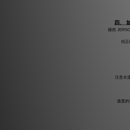
四、 
雖然 JER
但正
注意水
過度的