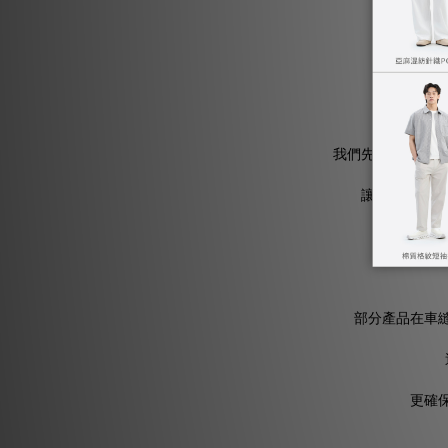
JERSCY
我們先以蒸氣噴濕
讓布料在低溫
部分產品在車
更確