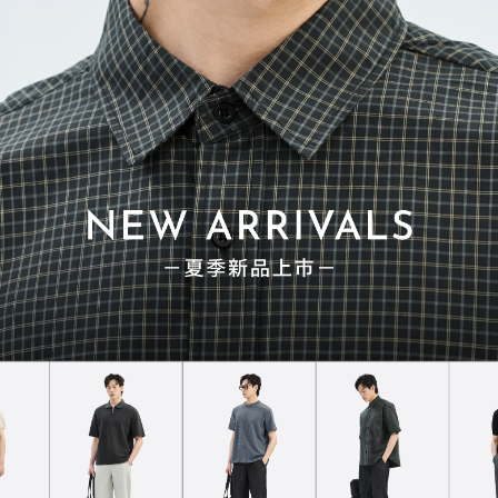
紗支粗細與結構
：
的布料通常縮率較大，而紗線細緻、
造密度高的織物則相對穩定。
外力因素
：
滌時的強烈攪拌、高溫水洗、
機械烘乾，都會加劇纖維的收縮程度。
－
 如何挑戰縮率？職人級的預縮處理
特性，為了確保消費者拿到的衣服能維持版型，
在產品開發階段就導入了嚴格的品質控制：