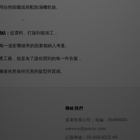
用自然晾曬或搭配除濕機乾燥。
－
總結：
從選料、打版到後加工，
 將每一道影響縮率的因素都納入考量。
產工藝，就是為了讓你買到的每一件衣服，
滌後依然保持完美的版型與質感。
聯絡我們
質著有限公司｜統編：83489934
service@jerscy.com
訂購專線：
03-458-8322 #9