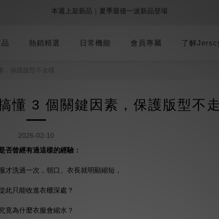
2
1
2
4
3
5
3
9
8
9
3
:
:
:
0
2
0
6
5
6
0
8
9週年倒數｜全館$0免運
最後倒數
加派人力出貨中｜平日現貨商品中午前下單，當天寄出
1
0
1
3
2
4
2
8
7
8
2
日
時
分
秒
1
5
4
5
7
0
0
2
1
3
1
7
6
7
1
9
0
4
3
4
6
1
:
:
:
0
2
0
6
5
6
0
8
9週年倒數｜全館$0免運
最後倒數
商品
熱銷精選
日常機能
3
會員專屬
2
3
5
了解Jersc
日
時
分
秒
0
1
5
4
5
7
2
1
2
4
0
4
3
4
6
1
0
1
3
3
2
3
5
因素，保護版型不走樣
0
0
2
2
1
2
4
1
1
0
1
3
0
搞懂 3 個關鍵因素，保護版型不
0
0
2
1
0
2026-02-10
是否曾經有過這樣的經驗：
服才洗過一次，領口、衣長就明顯縮短，
從此只能收進衣櫃深處？
究竟為什麼衣服會縮水？