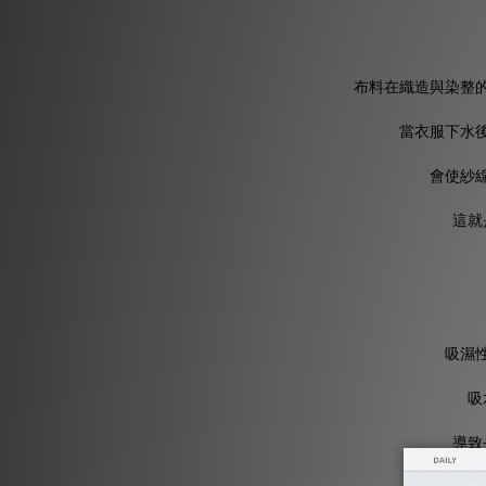
布料在織造與染整
當衣服下水
會使紗
這就
吸濕
吸
導致