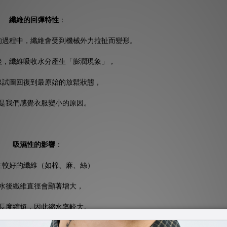
纖維的回彈特性
：
的過程中，纖維會受到機械外力拉扯而變形。
後，纖維吸收水分產生「膨潤現象」，
線試圖回復到最原始的放鬆狀態，
是我們感覺衣服變小的原因。
吸濕性的影響
：
性較好的纖維（如棉、麻、絲）
水後纖維直徑會顯著增大，
長度縮短，因此縮水率較大。