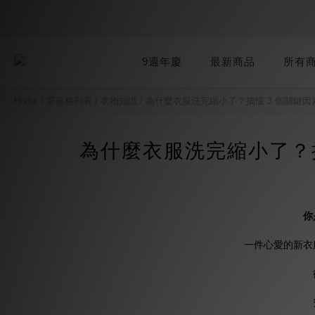
9週年慶
最新商品
所有
Home
/
部落格列表
/
衣物知識
/
為什麼衣服洗完縮小了？搞懂 3 個關鍵
為什麼衣服洗完縮小了？
你
一件心愛的新衣