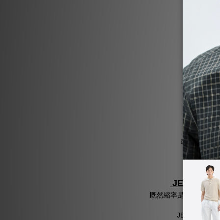
紗線較粗
織
洗
或是過度的
JERSCY
既然縮率是纖維的自然
JERSCY 