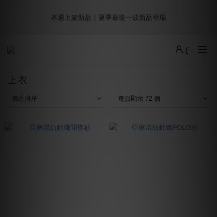
5
5
5
6
5
6
8
4
3
1
1
2
7
6
1
2
9週年倒數｜全館$0免運
1
4
4
4
5
9
4
5
7
3
2
本週上架新品｜夏季最後一波新品登場
:
:
:
0
0
1
6
5
0
1
0
最後倒數
3
3
3
4
9
8
3
4
6
2
1
日
時
分
秒
0
5
4
0
2
2
2
3
8
7
2
3
5
1
0
4
3
1
1
1
2
7
6
1
2
9週年倒數｜全館$0免運
4
0
3
2
:
:
:
0
0
0
1
6
5
0
1
最後倒數
3
2
1
日
時
分
秒
0
5
4
0
2
1
0
4
3
上衣
1
0
3
2
0
2
1
商品排序
每頁顯示 72 個
1
0
0