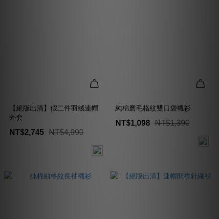
【絕版出清】假二件羽絨連帽
純棉磨毛格紋雙口袋襯衫
外套
NT$1,098
NT$1,390
NT$2,745
NT$4,990