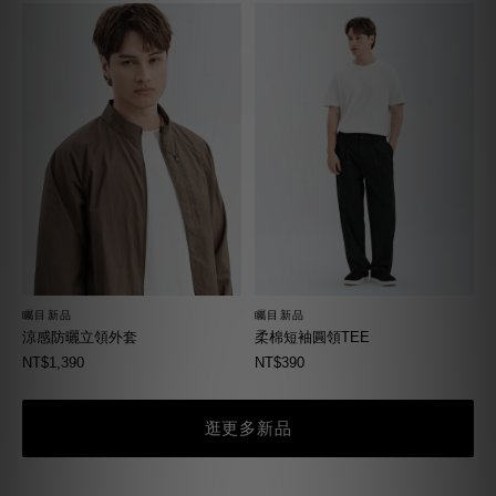
矚目新品
矚目新品
柔棉短袖圓領TEE
涼感防曬立領外套
NT$390
NT$1,390
逛更多新品