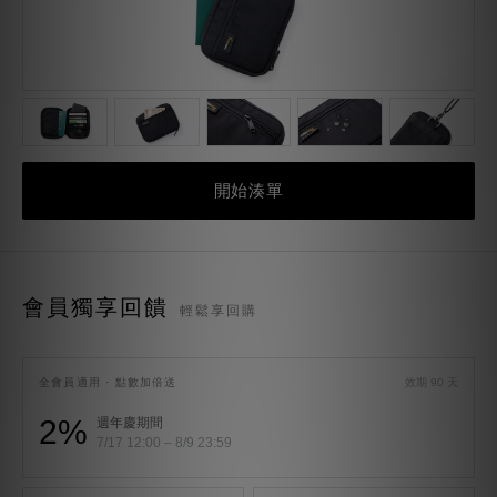
開始湊單
會員獨享回饋
輕鬆享回購
全會員適用 · 點數加倍送
效期 90 天
2%
週年慶期間
7/17 12:00 – 8/9 23:59