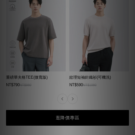
重磅華夫格TEE(微寬版)
紋理短袖針織衫(可機洗)
NT$790
NT$590
NT$980
NT$1080
逛降價專區