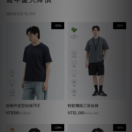
滿額最高折 $1,000
-43%
-26%
假兩件造型短袖TEE
輕鬆機能工裝短褲
NT$390
NT$1,090
NT$680
NT$1,480
-19%
-45%