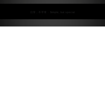
日常，不平常 · Simple, but special
了解Jerscy
顧客服務
聯絡我們
品牌夥伴