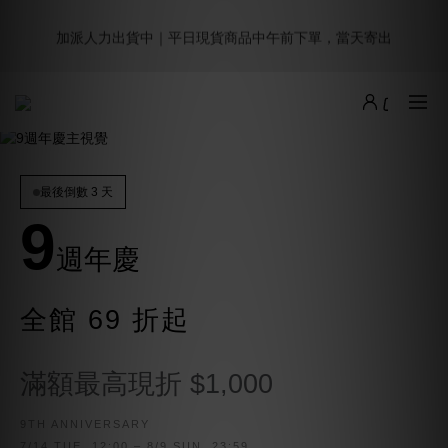
6
5
7
6
7
5
9
6
2
1
3
2
3
1
5
2
9週年倒數｜全館$0免運
5
4
6
5
6
4
8
5
加派人力出貨中｜平日現貨商品中午前下單，當天寄出
1
:
:
:
0
2
1
2
0
4
1
4
最後倒數
3
5
4
5
3
7
4
Days
Hours
Minutes
Seconds
0
1
0
1
3
0
3
2
4
3
4
2
6
3
0
0
2
2
1
3
2
3
1
5
2
9週年倒數｜全館$0免運
1
1
:
:
:
0
2
1
2
0
4
1
最後倒數
0
Days
Hours
Minutes
Seconds
0
1
0
1
3
0
0
0
2
1
最後倒數 3 天
0
9
週年慶
全館 69 折起
滿額最高現折 $1,000
9TH ANNIVERSARY
7/14 TUE. 12:00 – 8/9 SUN. 23:59