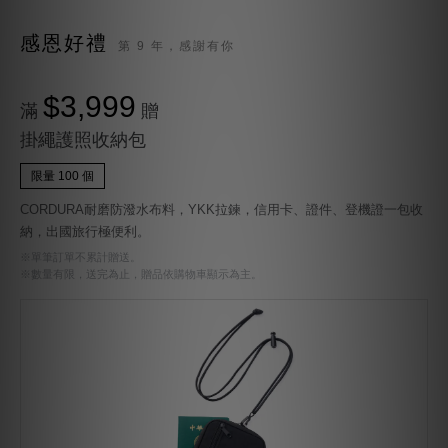
感恩好禮
第 9 年，感謝有你
$3,999
滿
贈
掛繩護照收納包
限量 100 個
CORDURA耐磨防潑水布料，YKK拉鍊，信用卡、證件、登機證一包收
納，出國旅行極便利。
※單筆訂單不累計贈送。
※數量有限，送完為止，贈品依購物車顯示為主。