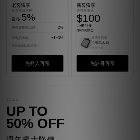
老客獨享
新客獨享
會員等級加碼
好禮雙重送
5%
$100
最多
LINE 註冊
2%
週年慶期間回饋
即領購物金
+1~3%
依會員等級
首購加碼贈
立體洗衣袋
等級越高回饋越多。
限領一個
先登入再逛
先註冊再逛
SALE
UP TO
50% OFF
週年慶大降價