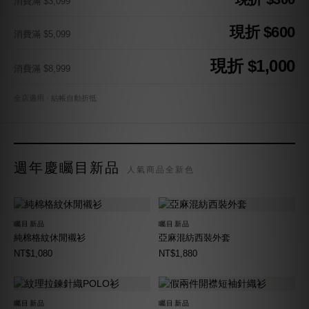
消費滿 $3,099
現折 $600
消費滿 $5,099
現折 $1,000
消費滿 $8,999
全店適用 · 結帳自動折抵
週年慶矚目新品
人氣商品全新色
矚目新品
矚目新品
純棉格紋休閒襯衫
亞麻混紡西裝外套
NT$1,080
NT$1,880
矚目新品
矚目新品