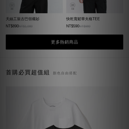
天絲工裝古巴領襯衫
快乾寬鬆華夫格TEE
NT$890
NT$590
NT$1,080
NT$980
更多熱銷商品
首購必買超值組
顏色自由搭配