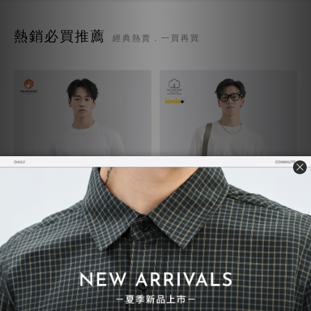
熱銷必買推薦
經典熱賣．一買再買
質感TEE 7.0
超級重磅TEE
NT$730
NT$748
NT$780
NT$850