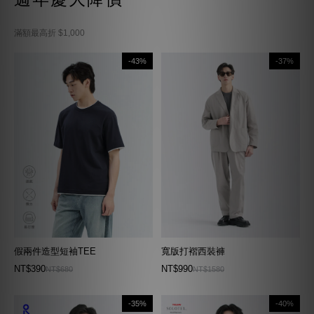
滿額最高折 $1,000
-43%
-37%
假兩件造型短袖TEE
寬版打褶西裝褲
NT$390
NT$990
NT$680
NT$1580
-35%
-40%