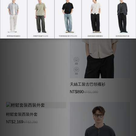
涼感空氣短褲
NT$920
NT$1,080
天絲工裝古巴領襯衫
NT$890
NT$1,080
輕鬆套裝西裝外套
NT$2,169
NT$2,290