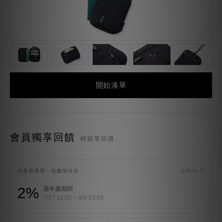
開始湊單
會員獨享回饋
輕鬆享回購
全會員適用 · 點數加倍送
效期 90 天
2%
週年慶期間
7/17 12:00 – 8/9 23:59