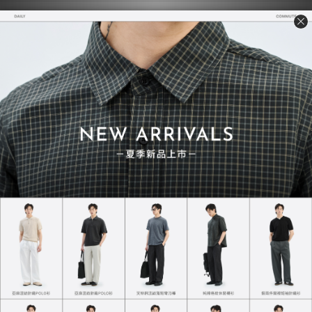
熱銷必買推薦
經典熱賣．一買再買
質感TEE 7.0
超級重磅TEE
NT$730
NT$748
NT$780
NT$850