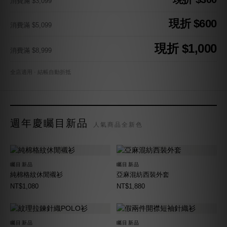
消費滿 $3,099
現折 $600
消費滿 $5,099
現折 $1,000
消費滿 $8,999
全店適用 · 結帳自動折抵
週年慶矚目新品
人氣商品全新色
矚目新品
矚目新品
純棉格紋休閒襯衫
亞麻混紡西裝外套
NT$1,080
NT$1,880
矚目新品
矚目新品