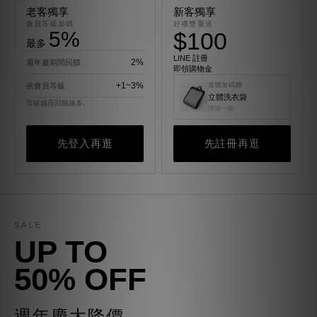
老客獨享
新客獨享
會員等級加碼
好禮雙重送
5%
$100
最多
LINE 註冊
2%
週年慶期間回饋
即領購物金
+1~3%
依會員等級
首購加碼贈
立體洗衣袋
等級越高回饋越多。
限領一個
先登入再逛
先註冊再逛
SALE
UP TO
50% OFF
週年慶大降價