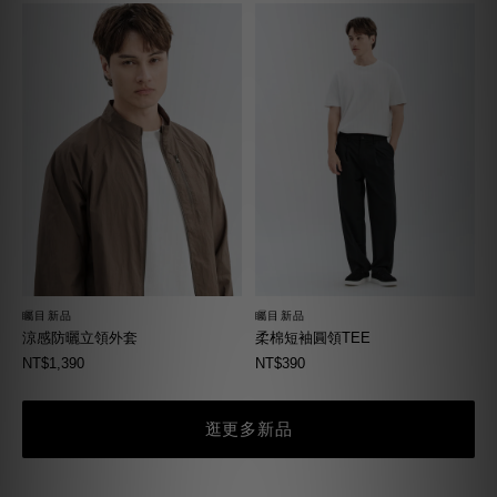
矚目新品
矚目新品
柔棉短袖圓領TEE
涼感防曬立領外套
NT$390
NT$1,390
逛更多新品