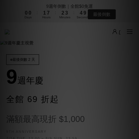
8
8
9
1
1
2
8
3
4
5
9
9週年倒數｜全館$0免運
1
1
2
8
3
4
5
9
9週年倒數｜全館$0免運
7
7
8
9
:
:
:
0
0
1
7
2
3
4
8
:
:
:
0
0
1
7
2
3
4
8
最後倒數
最後倒數
6
6
7
8
9
Days
Hours
Minutes
Seconds
Days
Hours
Minutes
Seconds
0
6
1
2
3
7
0
6
1
2
3
7
5
5
6
7
8
9
5
0
1
2
6
5
0
1
2
6
4
4
5
6
7
8
4
0
1
5
本週上架新品｜夏季最後一波新品登場
4
0
1
5
3
3
4
5
6
7
3
0
4
3
0
4
2
2
3
9
4
5
6
2
3
2
3
1
1
2
8
3
4
5
9
9週年倒數｜全館$0免運
1
2
1
2
:
:
:
0
0
1
7
2
3
4
8
最後倒數
最後倒數 2 天
0
1
0
1
Days
Hours
Minutes
Seconds
0
6
1
2
3
7
0
0
9
5
0
1
2
6
4
0
1
5
週年慶
3
0
4
2
3
全館 69 折起
1
2
0
1
0
滿額最高現折 $1,000
9TH ANNIVERSARY
7/14 TUE. 12:00 – 8/9 SUN. 23:59