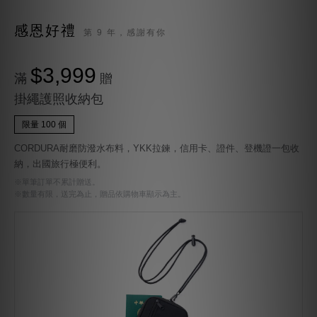
感恩好禮
第 9 年，感謝有你
$3,999
滿
贈
掛繩護照收納包
限量 100 個
CORDURA耐磨防潑水布料，YKK拉鍊，信用卡、證件、登機證一包收
納，出國旅行極便利。
※單筆訂單不累計贈送。
※數量有限，送完為止，贈品依購物車顯示為主。