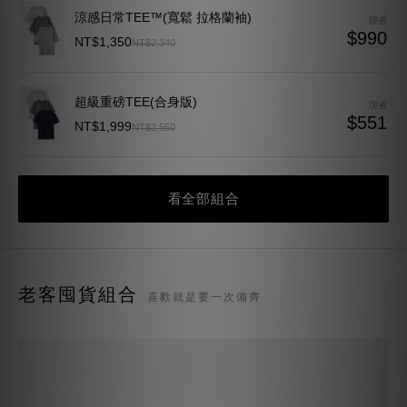
涼感日常TEE™(寬鬆 拉格蘭袖)
現省
$990
NT$1,350
NT$2,340
超級重磅TEE(合身版)
現省
$551
NT$1,999
NT$2,550
看全部組合
老客囤貨組合
喜歡就是要一次備齊