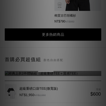
棉質古巴領襯衫
NT$790
NT$980
更多熱銷商品
經典上衣2件體驗組
首購必買超值組
顏色自由搭配
（超級重磅TEE＋質感TEE）
NT$1,350
NT$1,630
現省 $280
超級重磅口袋TEE(微寬版)
現省
$600
NT$1,950
NT$2,550