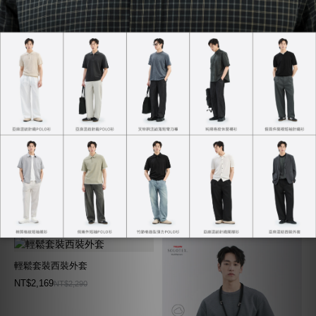
天絲工裝古巴領襯衫
全方位直筒長褲
NT$890
NT$1,406
NT$1,080
NT$1,480
輕鬆套裝西裝外套
NT$2,169
NT$2,290