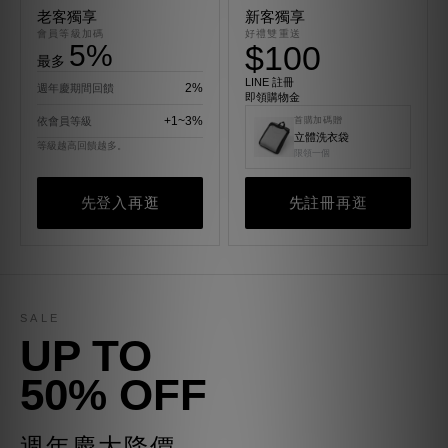
老客獨享
新客獨享
會員等級加碼
好禮雙重送
5%
$100
最多
LINE 註冊
2%
週年慶期間回饋
即領購物金
+1~3%
依會員等級
首購加碼贈
立體洗衣袋
等級越高回饋越多。
限領一個
先登入再逛
先註冊再逛
SALE
UP TO
50% OFF
週年慶大降價