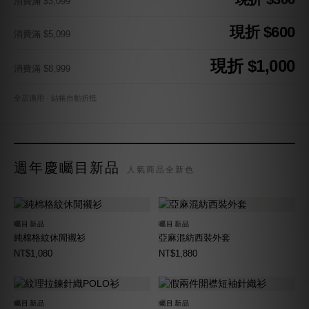
消費滿 $3,099
現折 $600
消費滿 $5,099
現折 $1,000
消費滿 $8,999
全店適用 · 結帳自動折抵
週年慶矚目新品
人氣商品全新色
矚目新品
矚目新品
純棉格紋休閒襯衫
亞麻混紡西裝外套
NT$1,080
NT$1,880
矚目新品
矚目新品