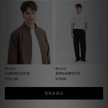
矚目新品
矚目新品
柔棉短袖圓領TEE
涼感防曬立領外套
NT$390
NT$1,390
逛更多新品