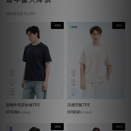
滿額最高折 $1,000
-43%
-40%
假兩件造型短袖TEE
涼感空氣TEE
NT$390
NT$590
NT$680
NT$980
-35%
-36%