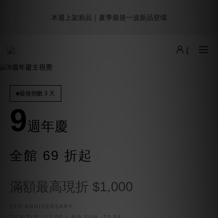
8
9
9
8
1
1
0
2
1
4
2
4
2
3
5
1
9週年倒數｜全館$0免運
7
8
8
9
7
0
0
1
本週上架新品｜夏季最後一波新品登場
:
:
:
0
3
1
3
1
2
4
0
最後倒數
6
9
7
9
7
8
6
0
Days
Hours
Minutes
Seconds
2
0
2
0
1
3
5
8
6
8
6
7
9
5
1
1
0
2
4
7
5
7
5
6
8
4
0
0
1
加派人力出貨中｜平日現貨商品中午前下單，當天寄出
3
6
4
6
4
5
7
3
0
2
5
3
5
3
4
6
2
1
4
2
4
2
3
5
1
9週年倒數｜全館$0免運
:
:
:
0
3
1
3
1
2
4
0
最後倒數
最後倒數 3 天
Days
Hours
Minutes
Seconds
2
0
2
0
1
3
9
1
1
0
2
0
0
1
週年慶
0
全館 69 折起
滿額最高現折 $1,000
9TH ANNIVERSARY
7/14 TUE. 12:00 – 8/9 SUN. 23:59