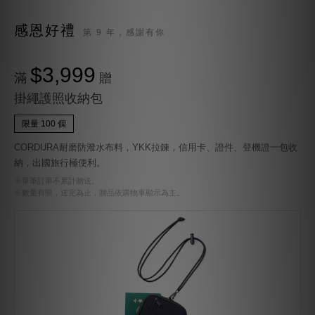
感恩好禮
第 9 年，感謝有你
$3,999
滿
贈
掛繩護照收納包
限量 100 個
CORDURA耐磨防潑水布料，YKK拉鍊，信用卡、證件、登機證一包收
納，出國旅行極便利。
※單筆訂單不累計贈送。
※數量有限，送完為止，贈品依購物車顯示為主。