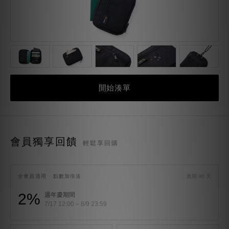
開始湊單
會員獨享回饋
輕鬆享回購
全會員適用 · 點數加倍送
效期 90 天
2%
週年慶期間
7/17 12:00 – 8/9 23:59