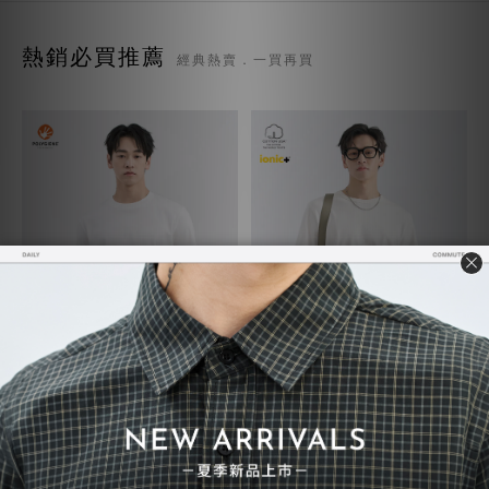
熱銷必買推薦
經典熱賣．一買再買
質感TEE 7.0
超級重磅TEE
NT$730
NT$748
NT$780
NT$850