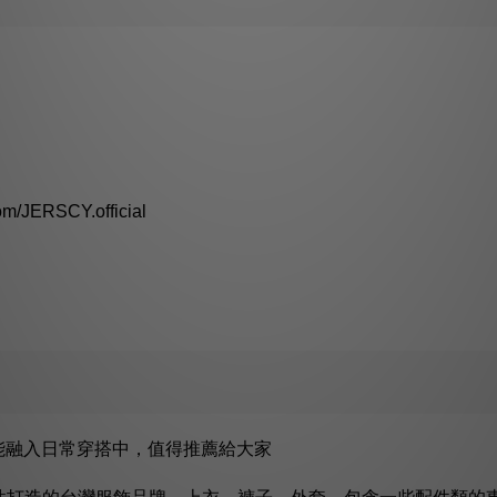
om/JERSCY.official
能融入日常穿搭中，值得推薦給大家