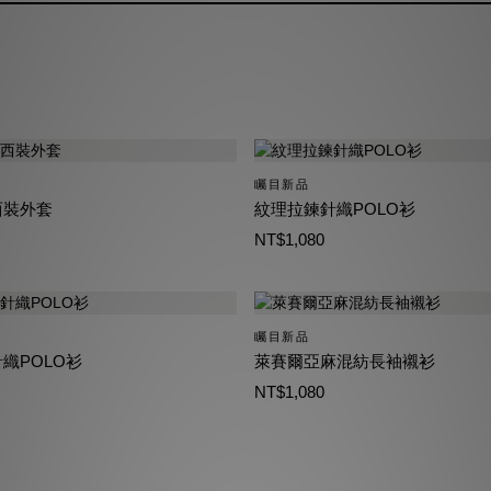
矚目新品
西裝外套
紋理拉鍊針織POLO衫
NT$1,080
矚目新品
織POLO衫
萊賽爾亞麻混紡長袖襯衫
NT$1,080