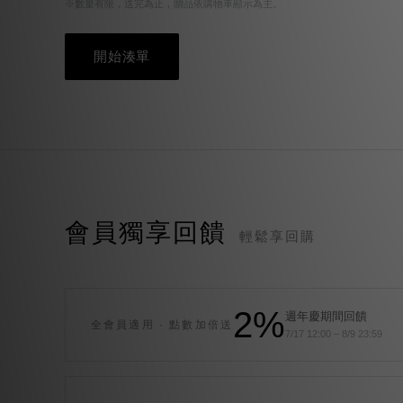
※數量有限，送完為止，贈品依購物車顯示為主。
開始湊單
會員獨享回饋
輕鬆享回購
2%
週年慶期間回饋
全會員適用 · 點數加倍送
7/17 12:00 – 8/9 23:59