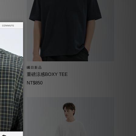
矚目新品
重磅涼感BOXY TEE
NT$850