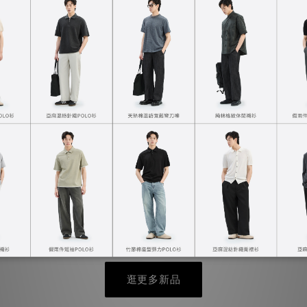
矚目新品
連帽外套
涼感防曬立領外套
NT$1,390
逛更多新品