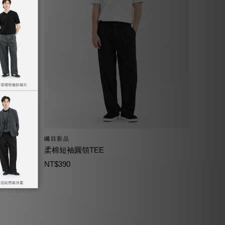
矚目新品
柔棉短袖圓領TEE
NT$390