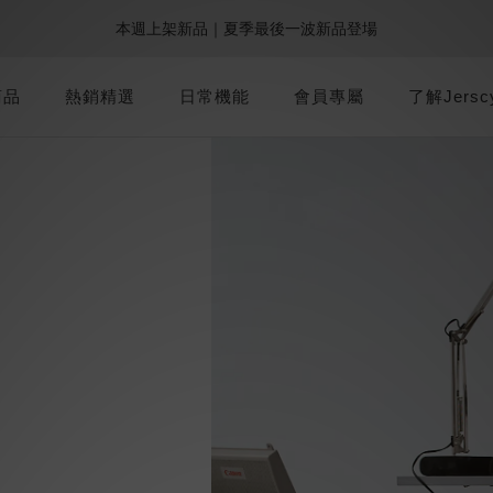
0
6
3
3
0
5
5
7
5
7
:
:
:
0
2
0
8
5
5
2
7
本週上架新品｜夏季最後一波新品登場
9週年倒數｜全館$0免運
最後倒數
5
2
2
4
4
6
4
9
9
6
Days
Hours
Minutes
Seconds
1
7
4
4
1
6
4
1
1
3
3
5
3
8
8
5
0
6
3
3
0
5
加派人力出貨中｜平日現貨商品中午前下單，當天寄出
3
0
0
2
2
4
2
7
7
4
9
商品
熱銷精選
日常機能
5
會員專屬
2
2
4
了解Jersc
2
1
1
3
1
9
6
6
3
8
4
1
1
3
1
0
:
:
:
0
2
0
8
5
5
2
7
9週年倒數｜全館$0免運
最後倒數
3
0
0
2
Days
Hours
Minutes
Seconds
0
1
7
4
4
1
6
2
1
0
6
3
3
0
5
1
0
5
2
2
4
0
4
1
1
3
3
0
0
2
2
1
1
0
0