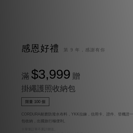
感恩好禮
第 9 年，感謝有你
$3,999
滿
贈
掛繩護照收納包
限量 100 個
CORDURA耐磨防潑水布料，YKK拉鍊，信用卡、證件、登機證
包收納，出國旅行極便利。
※單筆訂單不累計贈送。