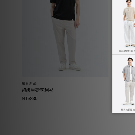
矚目新品
矚目新品
超級重磅亨利衫
防曬涼感
NT$830
NT$1,490