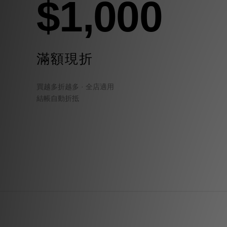
$1,000
滿額現折
買越多折越多 · 全店適用
結帳自動折抵