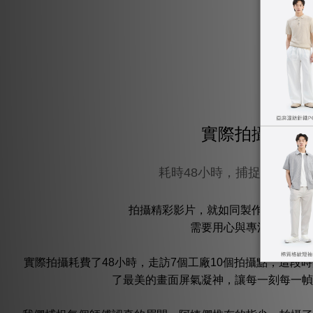
實際拍攝
耗時48小時，捕捉最美畫面
拍攝精彩影片，就如同製作超級重磅T
需要用心與專注。
實際拍攝耗費了48小時，走訪7個工廠10個拍攝點，這段
了最美的畫面屏氣凝神，讓每一刻每一幀