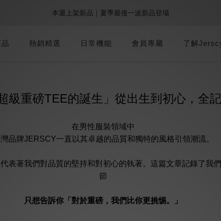
1
1
3
6
4
6
6
8
8
4
:
:
:
0
3
1
3
3
5
5
1
9週年倒數｜全館$0免運
最後倒數
加派人力出貨中｜平日現貨商品中午前下單，當天寄出
0
0
2
5
3
5
5
7
7
3
Days
Hours
Minutes
Seconds
2
0
2
2
4
4
0
1
4
2
4
4
6
6
2
1
1
1
3
3
:
:
:
0
3
1
3
3
5
5
1
9週年倒數｜全館$0免運
最後倒數
商品
熱銷精選
日常機能
0
0
會員專屬
0
2
2
了解Jersc
Days
Hours
Minutes
Seconds
2
0
2
2
4
4
0
1
1
1
1
1
3
3
0
0
0
0
0
2
2
1
1
0
0
超級重磅TEE的誕生」從出生到初心，全
在男性服裝領域中
灣品牌JERSCY一直以其卓越的品質和獨特的風格引領潮流。
更代表著我們對品質的堅持和對初心的執著。這篇文章記錄了我
節
只想告訴你「對於重磅，我們比你更挑惕。」