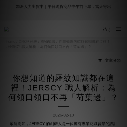
加派人力出貨中｜平日現貨商品中午前下單，當天寄出
3
4
3
5
4
6
8
1
2
1
8
3
2
4
6
9週年倒數｜全館$0免運
0
2
3
2
9
4
3
5
7
:
:
:
0
1
0
7
2
1
3
5
最後倒數
日
時
分
秒
1
2
1
8
3
2
4
6
9週年倒數｜全館$0免運
0
6
1
0
2
4
:
:
:
0
1
0
7
2
1
3
5
5
0
1
3
最後倒數
日
時
分
秒
0
6
1
0
2
4
4
0
2
5
0
1
3
3
1
Home
/
部落格列表
/
衣物知識
/
你想知道的羅紋知識都在這裡！
4
0
2
2
0
JERSCY 職人解析：為何領口領口不再「荷葉邊」？
3
1
1
2
0
0
文章分類
1
0
你想知道的羅紋知識都在這
裡！JERSCY 職人解析：為
何領口領口不再「荷葉邊」？
2026-02-10
眾所周知，JERSCY 的創辦人是一位擁有專業紡織背景的設計