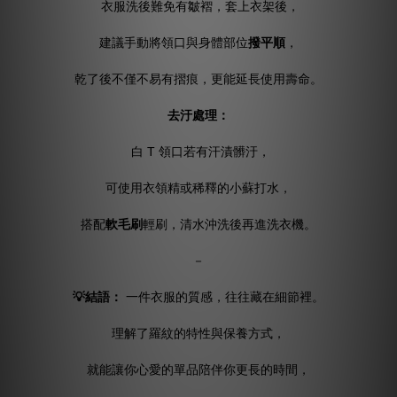
衣服洗後難免有皺褶，套上衣架後，
建議手動將領口與身體部位
撥平順
，
乾了後不僅不易有摺痕，更能延長使用壽命。
去汙處理：
白 T 領口若有汗漬髒汙，
可使用衣領精或稀釋的小蘇打水，
搭配
軟毛刷
輕刷，清水沖洗後再進洗衣機。
－
💡結語：
一件衣服的質感，往往藏在細節裡。
理解了羅紋的特性與保養方式，
就能讓你心愛的單品陪伴你更長的時間，