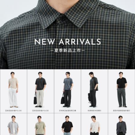
領口、袖口、下襬、褲口。
親膚單品：
透過細膩針數與高支數紗線織成的羅紋布，
也常用來製作羅紋背心或合身 T-Shirt，
展現服貼且具質感的曲線。
三、 領口使用羅紋的好處：告別荷葉邊的關鍵
為什麼 JERSCY 的衣物特別耐穿？關鍵就在羅紋。
使用羅紋能大幅
增加收縮回復效果
，
減少清洗後常見的「荷葉邊」變形情況。
JERSCY 針對羅紋更特別要求織廠
「加強織法」
，