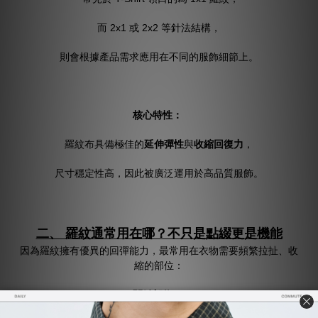
而 2x1 或 2x2 等針法結構，
則會根據產品需求應用在不同的服飾細節上。
核心特性：
羅紋布具備極佳的
延伸彈性
與
收縮回復力
，
尺寸穩定性高，因此被廣泛運用於高品質服飾。
二、 羅紋通常用在哪？不只是點綴更是機能
因為羅紋擁有優異的回彈能力，最常用在衣物需要頻繁拉扯、收
縮的部位：
關鍵部位：