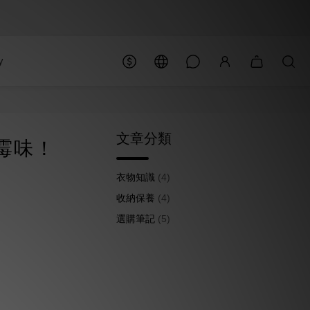
y
文章分類
霉味！
衣物知識
(4)
收納保養
(4)
選購筆記
(5)