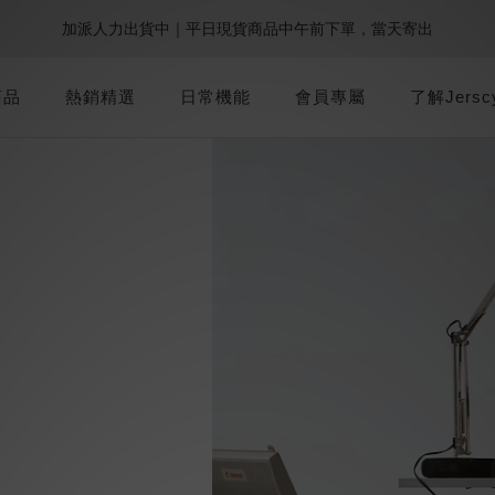
1
2
2
1
6
2
4
3
:
:
:
0
1
1
0
5
1
3
2
9週年倒數｜全館$0免運
最後倒數
:
:
:
0
1
1
0
5
1
3
2
9週年倒數｜全館$0免運
最後倒數
Days
Hours
Minutes
Seconds
0
0
4
0
2
1
Days
Hours
Minutes
Seconds
0
0
4
0
2
1
3
1
0
3
1
0
商品
熱銷精選
日常機能
會員專屬
2
0
了解Jersc
2
0
1
1
0
0