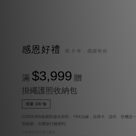
感恩好禮
第 9 年，感謝有你
$3,999
滿
贈
掛繩護照收納包
限量 100 個
CORDURA耐磨防潑水布料，YKK拉鍊，信用卡、證件、登機證
包收納，出國旅行極便利。
※單筆訂單不累計贈送。