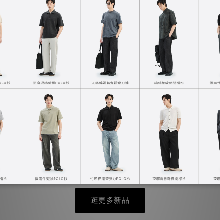
矚目新品
連帽外套
涼感防曬立領外套
NT$1,390
逛更多新品