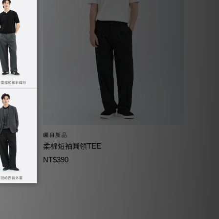
矚目新品
柔棉短袖圓領TEE
NT$390