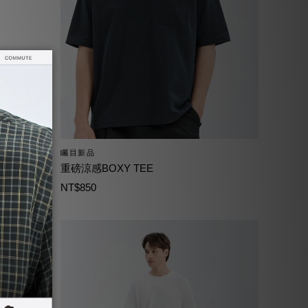
矚目新品
重磅涼感BOXY TEE
NT$850