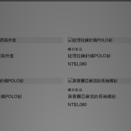
矚目新品
西裝外套
紋理拉鍊針織POLO衫
NT$1,080
矚目新品
織POLO衫
萊賽爾亞麻混紡長袖襯衫
NT$1,080