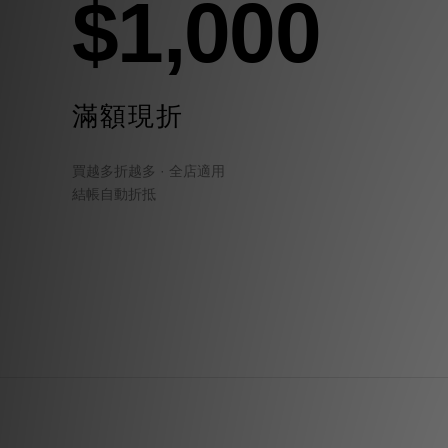
$1,000
滿額現折
買越多折越多 · 全店適用
結帳自動折抵