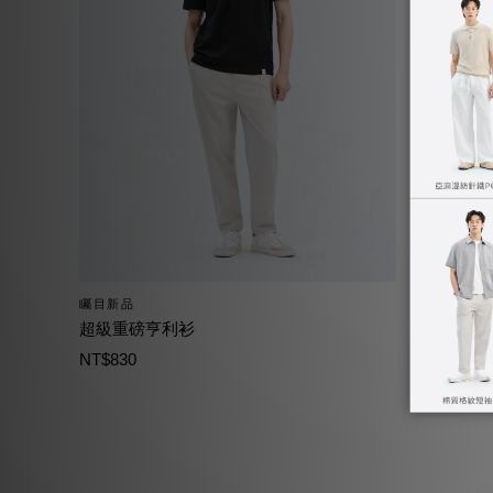
矚目新品
矚目新品
超級重磅亨利衫
防曬涼感
NT$830
NT$1,490