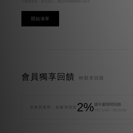
※數量有限，送完為止，贈品依購物車顯示為主。
開始湊單
會員獨享回饋
輕鬆享回購
2%
週年慶期間回饋
全會員適用 · 點數加倍送
7/17 12:00 – 8/9 23:59