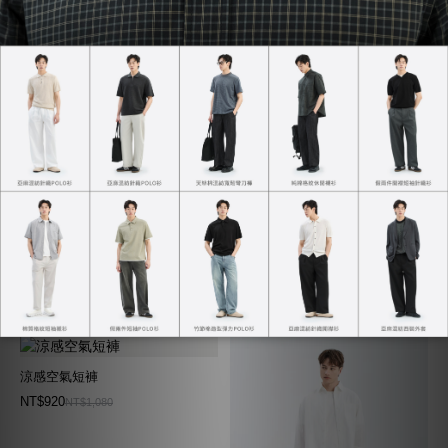
華夫格亨利衫
天絲棉亞麻寬鬆壓釦襯衫
NT$748
NT$990
NT$880
NT$1,180
涼感空氣短褲
NT$920
NT$1,080