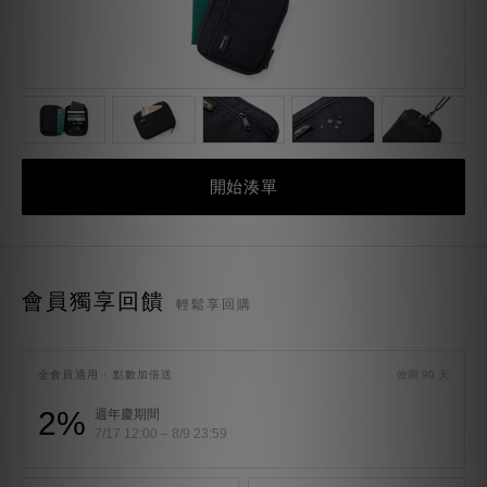
開始湊單
會員獨享回饋
輕鬆享回購
全會員適用 · 點數加倍送
效期 90 天
2%
週年慶期間
7/17 12:00 – 8/9 23:59