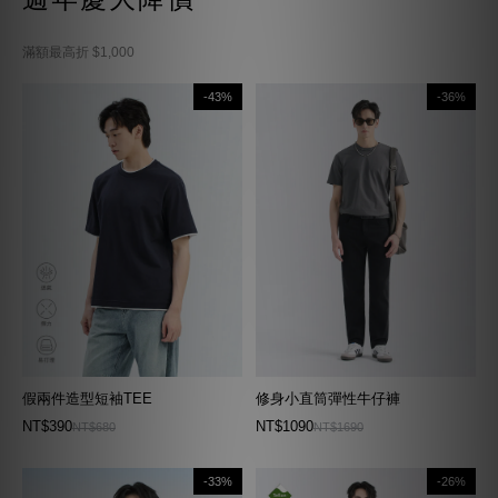
滿額最高折 $1,000
-43%
-36%
假兩件造型短袖TEE
修身小直筒彈性牛仔褲
NT$390
NT$1090
NT$680
NT$1690
-33%
-26%