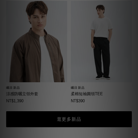
矚目新品
矚目新品
柔棉短袖圓領TEE
涼感防曬立領外套
NT$390
NT$1,390
逛更多新品