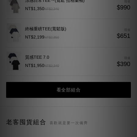
涼感日常TEE™(寬鬆 拉格蘭袖)
現省
$990
NT$1,350
NT$2,340
終極重磅TEE(寬鬆版)
現省
$651
NT$2,199
NT$2,850
質感TEE 7.0
現省
$390
NT$1,950
NT$2,340
看全部組合
老客囤貨組合
喜歡就是要一次備齊