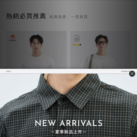
熱銷必買推薦
經典熱賣．一買再買
質感TEE 7.0
超級重磅TEE
NT$730
NT$748
NT$780
NT$850