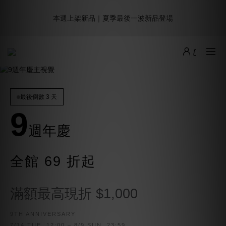
8
8
8
0
0
1
2
5
1
3
1
3
1
4
5
8
9週年倒數｜全館$0免運
7
9
7
9
7
0
1
4
本週上架新品｜夏季最後一波新品登場
:
:
:
0
2
0
2
0
3
4
7
最後倒數
6
8
6
8
6
9
0
3
Days
Hours
Minutes
Seconds
1
1
2
3
6
5
7
5
7
5
8
9
2
0
0
1
2
5
4
6
4
6
4
7
8
1
0
1
4
加派人力出貨中｜平日現貨商品中午前下單，當天寄出
3
5
3
5
3
6
7
0
0
3
2
4
2
4
2
5
6
9
2
1
3
1
3
1
4
5
8
9週年倒數｜全館$0免運
1
:
:
:
0
2
0
2
0
3
4
7
最後倒數
最後倒數 3 天
0
Days
Hours
Minutes
Seconds
1
1
2
3
6
9
0
0
1
2
5
0
1
4
週年慶
0
3
2
全館 69 折起
1
0
滿額最高現折 $1,000
9TH ANNIVERSARY
7/14 TUE. 12:00 – 8/9 SUN. 23:59