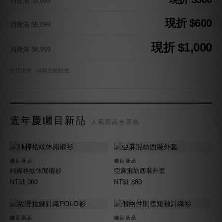
消費滿 $3,099
現折 $600
消費滿 $5,099
現折 $1,000
消費滿 $8,999
全店適用 · 結帳自動折抵
週年慶矚目新品
人氣商品全新色
矚目新品
矚目新品
純棉格紋休閒襯衫
亞麻混紡西裝外套
NT$1,080
NT$1,880
矚目新品
矚目新品