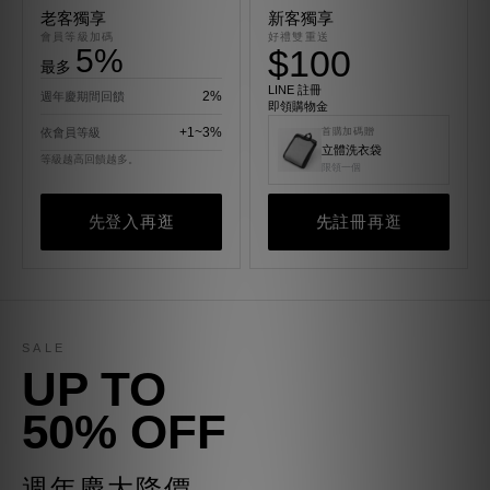
老客獨享
新客獨享
會員等級加碼
好禮雙重送
5%
$100
最多
LINE 註冊
2%
週年慶期間回饋
即領購物金
+1~3%
依會員等級
首購加碼贈
立體洗衣袋
等級越高回饋越多。
限領一個
先登入再逛
先註冊再逛
SALE
UP TO
50% OFF
週年慶大降價