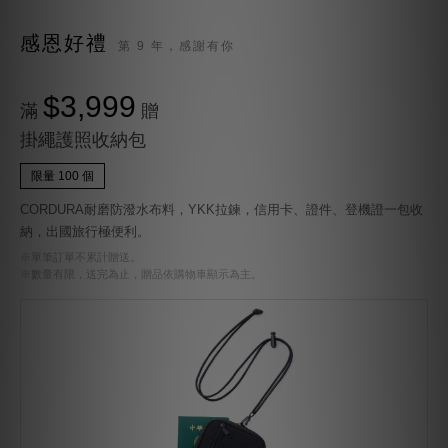
感恩好禮
第 9 年，感謝有你
$3,999
滿
贈
掛繩護照收納包
限量 100 個
CORDURA耐磨防潑水布料，YKK拉鍊，信用卡、證件、登機證一包收
納，出國旅行極便利。
※單筆訂單不累計贈送。
※數量有限，送完為止，贈品依購物車顯示為主。