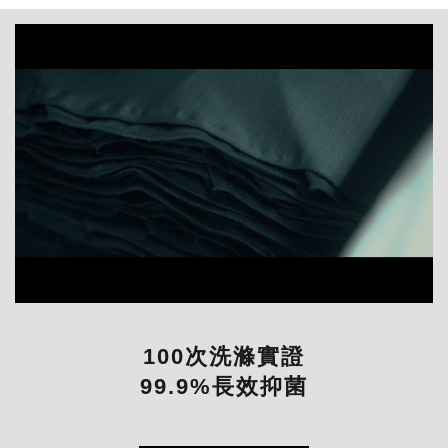
100次洗滌實證
99.9%長效抑菌