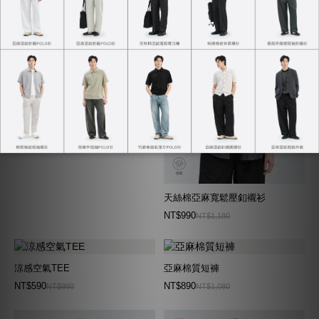
輕鬆套裝西裝外套
NT$2,169
NT$2,290
天絲棉亞麻寬鬆壓釦襯衫
NT$990
NT$1,180
涼感空氣TEE
亞麻棉質短褲
NT$590
NT$890
NT$980
NT$1,080