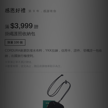
感恩好禮
第 9 年，感謝有你
$3,999
滿
贈
掛繩護照收納包
限量 100 個
CORDURA耐磨防潑水布料，YKK拉鍊，信用卡、證件、登機證一包收
納，出國旅行極便利。
※單筆訂單不累計贈送。
※數量有限，送完為止，贈品依購物車顯示為主。