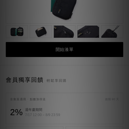
開始湊單
會員獨享回饋
輕鬆享回購
全會員適用 · 點數加倍送
效期 90 天
2%
週年慶期間
7/17 12:00 – 8/9 23:59