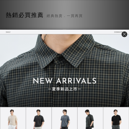
熱銷必買推薦
經典熱賣．一買再買
質感TEE 7.0
超級重磅TEE
NT$730
NT$748
NT$780
NT$850