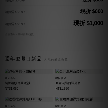
消費滿 $3,099
現折 $600
消費滿 $5,099
現折 $1,000
消費滿 $8,999
全店適用 · 結帳自動折抵
週年慶矚目新品
人氣商品全新色
矚目新品
矚目新品
純棉格紋休閒襯衫
亞麻混紡西裝外套
NT$1,080
NT$1,880
矚目新品
矚目新品