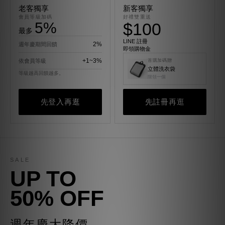
老客獨享
新客獨享
會員等級加碼
好禮雙重送
5%
$100
最多
LINE 註冊
2%
週年慶期間回饋
即領購物金
+1~3%
依會員等級
首購加碼贈
立體洗衣袋
等級越高回饋越多。
限領一個
先登入再逛
先註冊再逛
SALE
UP TO
50% OFF
週年慶大降價