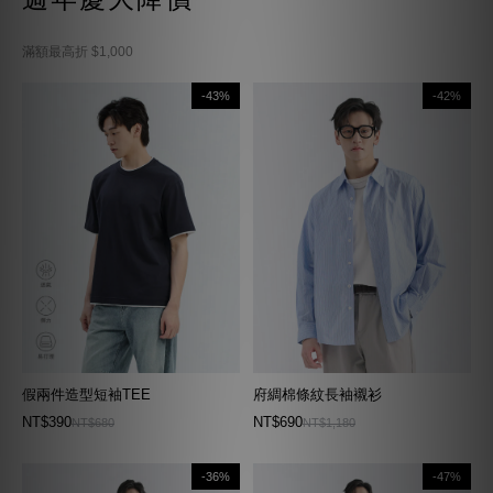
滿額最高折 $1,000
-43%
-42%
假兩件造型短袖TEE
府綢棉條紋長袖襯衫
NT$390
NT$690
NT$680
NT$1,180
-36%
-47%