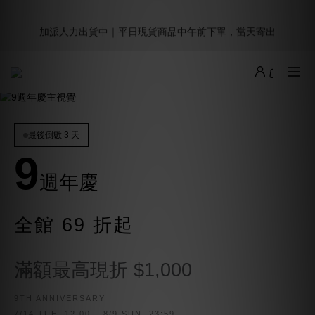
5
8
5
8
7
5
6
5
1
4
1
4
3
1
2
1
9週年倒數｜全館$0免運
4
7
4
7
6
4
5
4
加派人力出貨中｜平日現貨商品中午前下單，當天寄出
:
:
:
0
3
0
3
2
0
1
0
最後倒數
3
6
3
6
5
3
4
3
日
時
分
秒
2
2
1
0
2
5
2
5
4
2
3
2
1
1
0
1
4
1
4
3
1
2
1
9週年倒數｜全館$0免運
0
0
:
:
:
0
3
0
3
2
0
1
0
最後倒數
日
時
分
秒
2
2
1
0
1
1
0
0
0
最後倒數 3 天
9
週年慶
全館 69 折起
滿額最高現折 $1,000
9TH ANNIVERSARY
7/14 TUE. 12:00 – 8/9 SUN. 23:59