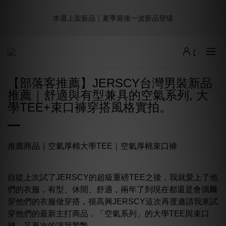
8
9
8
0
1
4
0
7
1
2
3
1
4
7
3
9週年倒數｜全館$0免運
7
8
9
7
9
0
3
6
本週上架新品｜夏季最後一波新品登場
:
:
:
0
1
2
0
3
6
2
9
最後倒數
6
7
8
6
9
8
2
5
日
時
分
秒
0
1
2
5
1
8
5
6
7
5
8
7
1
4
0
1
4
0
7
4
5
6
4
7
6
0
3
0
3
6
加派人力出貨中｜平日現貨商品中午前下單，當天寄出
3
4
5
3
6
9
5
2
2
5
2
3
4
2
5
8
4
1
1
4
【部落客推薦】JERSCY台灣男裝新品
1
2
3
1
4
7
3
9週年倒數｜全館$0免運
0
0
3
推薦｜舒適與有型兼具的空氣系列, 大
:
:
:
0
1
2
0
3
6
2
9
最後倒數
2
日
時
分
秒
學TEE+束口褲穿搭風格實拍。
0
1
2
5
1
8
1
0
1
4
0
7
0
0
3
6
2
5
推薦商品｜
空氣厚棉大學TEE
｜
空氣厚棉束口褲
1
4
0
3
2
自從上次試了JERSCY的
超級重磅TEE
之後，我就愛上了他
1
們的衣服，有型、休閒、舒適，兩年了到現在都還是會偶爾
0
穿他們的衣服做穿搭，很高興JERSCY這次再度邀請我來試
穿他們的最新主打商品，「空氣系列」的大學TEE與束口
褲，又再次的讓我驚艷。