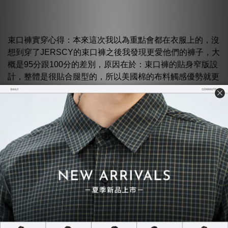
束口褲實穿心得：本來這次我以為重點會都在衣服上的，沒
想到穿了JERSCY的束口褲之後我發現更愛他們的褲子，大
概是95分跟100分的差別，原因在於：束口褲的貼身窄版設
計，整體是很貼合腿型的，所以美國棉的布料觸感優勢就更
明顯，第一次穿上去時就有種「哇！」的感覺，完全不同於
以往一般褲子的舒適感，推薦大家一定要試試
三、JERSCY大學TEE實際穿搭風
格拍攝
這次使用JERSCY的這套空氣大學TEE搭配了三套不同的穿