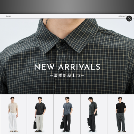
其他穿搭照
季節轉換之際，有時候沒這麼冷，一件長袖重磅T搭配一件
羽絨背心，我就足夠保暖
摩卡棕跟綠色系外套相互輝映，搭配大衣的穿搭風格我個人
也尤其喜歡
沙漠黃是我平常比較少接觸的顏色，剛好能搭上這條軍綠短