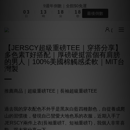
1
1
4
4
2
2
4
4
2
2
9
9
2
2
8
8
9週年倒數｜全館$0免運
9週年倒數｜全館$0免運
:
:
:
:
:
:
0
0
3
3
1
1
3
3
1
1
8
8
1
1
7
7
最後倒數
最後倒數
日
日
時
時
分
分
秒
秒
9
2
2
0
0
2
2
0
0
7
7
0
0
6
6
8
9
9
9
1
1
1
1
6
6
5
5
7
8
8
8
0
0
0
0
5
5
4
4
本週上架新品｜夏季最後一波新品登場
6
9
7
9
7
7
4
4
3
3
5
8
6
8
6
6
3
3
2
2
【JERSCY超級重磅TEE｜穿搭分享】
4
7
5
7
5
5
2
2
1
1
加派人力出貨中｜平日現貨商品中午前下單，當天寄出
多色素T好搭配｜厚磅硬挺當個有肩膀
3
6
4
6
4
4
1
1
0
0
的男人｜100%美國棉觸感柔軟｜MIT台
2
5
3
5
3
3
9
0
0
灣製
1
4
2
4
2
9
2
8
9週年倒數｜全館$0免運
:
:
:
0
3
1
3
1
8
1
7
最後倒數
日
時
分
秒
2
0
2
0
7
0
6
1
1
6
5
推薦商品｜
超級重磅TEE
｜
長袖超級重磅TEE
0
0
5
4
4
3
3
2
過去我的穿衣配色不外乎是黑灰白藍四種顏色，自從養成爬
2
1
山的習慣後，發現自己蠻愛大地色系的衣服，近期入手了
1
0
JERSCY兩件上衣(長袖重磅T、短袖重磅T)，我個人非常喜
0
歡，跟大家分享一下