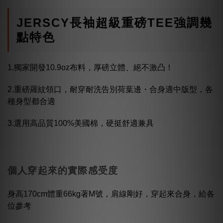
JERSCY長袖超級重磅TEE強調幾
點特色
1.獨家開發10.9oz布料，厚磅立體、絕不激凸！
2.重磅羅紋領口，耐穿耐洗告別荷葉邊・合身適中版型，各
種身型都合適
3.選用高品質100%美國棉，硬挺舒適兼具
個人穿起來的實際感受度
身高170cm體重66kg著M號，肩線剛好，穿起來合身，給各
位參考