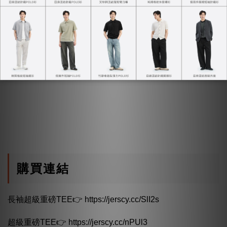
褲，這樣去露營時就能穿了!
一件品質優良的T恤真的可以讓人感受到這個人是有質感
的，在挑選衣服上是有品味的
購買連結
長袖超級重磅TEE👉
https://jerscy.cc/SlI2s
超級重磅TEE👉
https://jerscy.cc/nPUl3