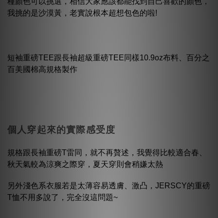
種顏色可以挑選，相信大家應該都能找到自己喜歡的顏色，
我挑的是沙漠黃，老實說根本超想包色的啦!
短袖重磅TEE跟長袖超級重磅TEE同樣10.9oz布料、百分之
百美國棉高規格製作
個人穿起來的實際感受度
規格跟長袖重磅T雷同，就不再贅述，我覺得比較適合春、
秋天氣較為涼爽之際穿，夏天穿則會稍嫌太熱
另外淺色系衣服若是太薄容易透膚、激凸，JERSCY的重磅
T恤不用多說了，完全沒這問題~