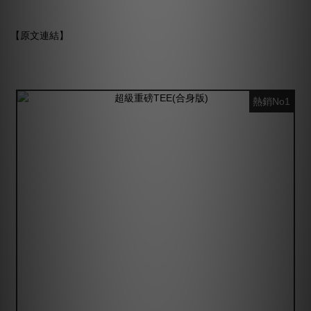
【
原文連結
】
熱銷No1