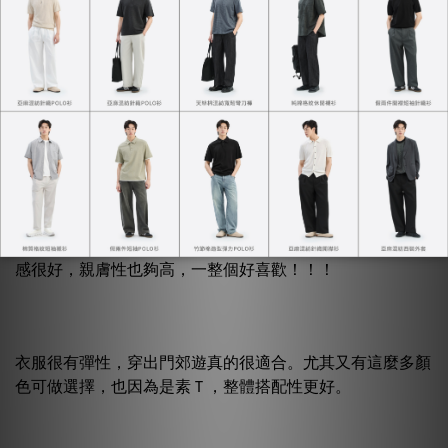
重磅羅紋的領口，因為耐穿耐洗，終於可以告別荷葉邊。不
然很多衣服常常穿到最後都洗到領口鬆掉，這件真的CP值
有夠高！
因為選用美國棉Cotton USA雙股紗線織造，硬挺與舒適兼
備，馬克只能說你穿了就懂了。衣服穿起來真的很舒服，觸
感很好，親膚性也夠高，一整個好喜歡！！！
衣服很有彈性，穿出門郊遊真的很適合。尤其又有這麼多顏
色可做選擇，也因為是素Ｔ，整體搭配性更好。