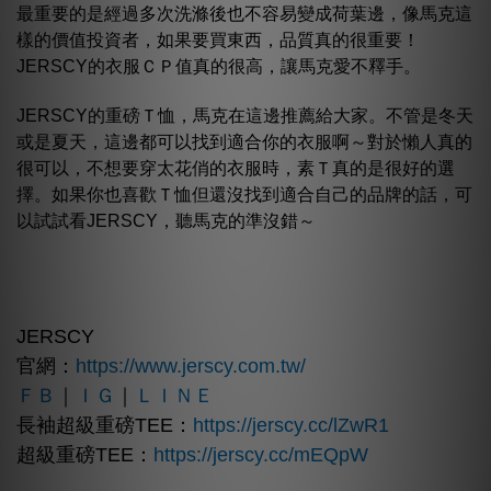
最重要的是經過多次洗滌後也不容易變成荷葉邊，像馬克這
樣的價值投資者，如果要買東西，品質真的很重要！
JERSCY的衣服ＣＰ值真的很高，讓馬克愛不釋手。
JERSCY的重磅Ｔ恤，馬克在這邊推薦給大家。不管是冬天
或是夏天，這邊都可以找到適合你的衣服啊～對於懶人真的
很可以，不想要穿太花俏的衣服時，素Ｔ真的是很好的選
擇。如果你也喜歡Ｔ恤但還沒找到適合自己的品牌的話，可
以試試看JERSCY，聽馬克的準沒錯～
JERSCY
官網：
https://www.jerscy.com.tw/
ＦＢ
｜
ＩＧ
｜
ＬＩＮＥ
長袖超級重磅TEE：
https://jerscy.cc/lZwR1
超級重磅TEE：
https://jerscy.cc/mEQpW