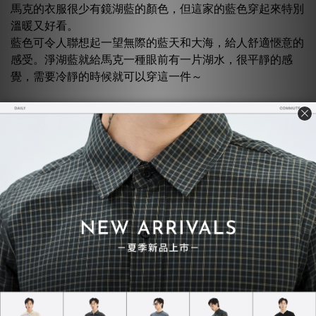
馬克的衣服很少有鏡湖藍的顏色，但這家的藍色穿起來特別
溫暖又好看。
藍色可令人聯想起一望無際的藍天和大海，給人舒適愜意的
感受。淨湖藍就給馬克一種眼前有一片湖水，很平靜的感
覺，需要冷靜的時候就可以穿這一件～
淨湖藍的重磅Ｔ恤，這件長袖穿起來好舒適，因為JERSCY
有10.9oz的特別布料，厚磅就特別立體，也不會激凸。在這
寒冷的冬天穿起來真的很棒，但馬克希望自己多加健身，把
身形練得更好，新年新希望。
短袖的橄欖綠Ｔ恤，合身適中版型，適合各種身型。不得不
說這款Ｔ恤真的很好看，尤其是顏色超級多的，馬克最近都
被JERSCY的廣告給燒到，尤其是冰藍綠那件，常常賣到缺
貨，好想要再手滑一波～