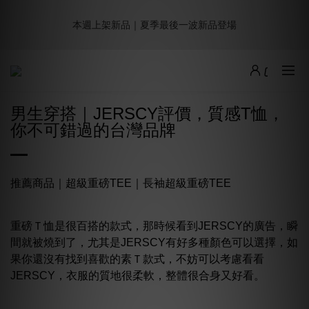
8
9
8
0
2
7
3
7
1
3
2
5
1
6
9週年倒數｜全館$0免運
7
9
8
7
1
6
2
6
本週上架新品｜夏季最後一波新品登場
:
:
:
0
2
1
4
0
9
5
9
最後倒數
6
8
7
6
0
5
1
5
日
時
分
秒
1
0
3
8
4
8
5
7
6
9
5
4
0
4
0
2
7
3
7
4
6
5
8
4
9
3
3
1
6
2
6
加派人力出貨中｜平日現貨商品中午前下單，當天寄出
3
5
4
7
3
8
2
2
0
5
1
5
2
4
3
6
2
7
1
1
4
0
4
男生穿搭｜JERSCY評價，質感T恤，
1
3
2
5
1
6
9週年倒數｜全館$0免運
0
0
3
3
你不可錯過的台灣品牌
:
:
:
0
2
1
4
0
9
5
9
最後倒數
2
2
日
時
分
秒
1
0
3
8
4
8
1
1
0
2
7
3
7
0
0
1
6
2
6
推薦商品｜
超級重磅TEE
｜
長袖超級重磅TEE
0
5
1
5
4
0
4
3
3
重磅Ｔ恤是很百搭的款式，那時候看到JERSCY的廣告，瞬
2
2
間就被燒到了，尤其是JERSCY有好多種顏色可以選擇，如
1
1
果你還沒有找到喜歡的素Ｔ款式，不妨可以考慮看看
0
0
JERSCY，衣服的質地很柔軟，整體很合身又好看。