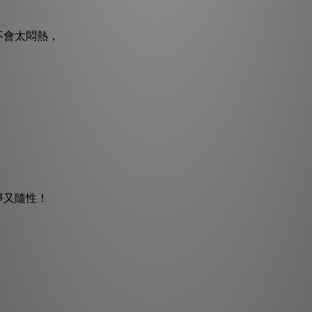
不會太悶熱，
淨又隨性！