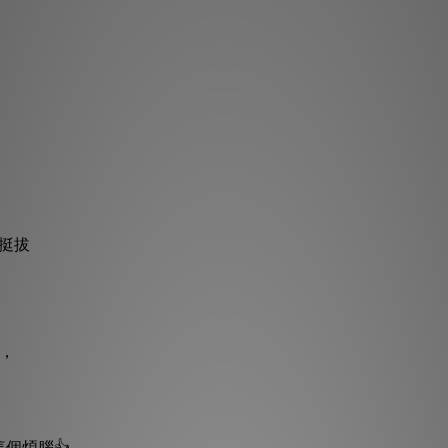
，
，
挺拔
，
個煩腦👍