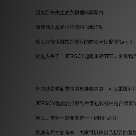
因為凱蒂先生的衣櫃裡非黑即白...
而我個人超愛小碎花的仙氣洋裝，
所以好像很難找到現有的衣款來搭配情侶ootd
於是入手了「JERSCY超級重磅TEE」來當
外包裝是霧面質感的夾鍵收納袋，可以重覆利
JERSCY從設計打版到生產包裝都由是台灣製
所以，當然一定要支持一下MIT商品啦~
官網有尺寸參考表，大家可以依自己想要的寬