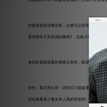
想要韓系的清爽穿搭，怎麼可以穿荷葉邊的T恤呢
選擇簡單又有質感的重磅T，這樣才能當歐巴呀
連背影都是這麼的俐落又有型，眼冒愛心
好的，看完男生穿「JERSCY超級重磅TEE」
現在來看看小隻女本人我的穿搭吧!