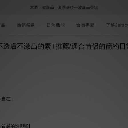
6
0
3
5
6
6
7
5
5
3
:
:
:
0
1
1
2
5
0
0
5
本週上架新品｜夏季最後一波新品登場
9週年倒數｜全館$0免運
最後倒數
2
4
5
5
6
9
4
4
2
日
時
分
秒
9
0
0
1
4
4
1
3
4
4
5
8
3
3
1
8
0
3
3
加派人力出貨中｜平日現貨商品中午前下單，當天寄出
0
2
3
3
4
7
2
2
0
7
商品
熱銷精選
日常機能
會員專屬
2
了解Jersc
2
1
2
2
3
6
1
1
6
1
1
:
:
:
0
1
1
2
5
0
0
5
9週年倒數｜全館$0免運
最後倒數
0
0
日
時
分
秒
0
0
1
4
4
/不透膚不激凸的素T推薦/適合情侶的簡約日
0
3
3
2
2
1
1
0
0
不自在，
質感的造型啦!