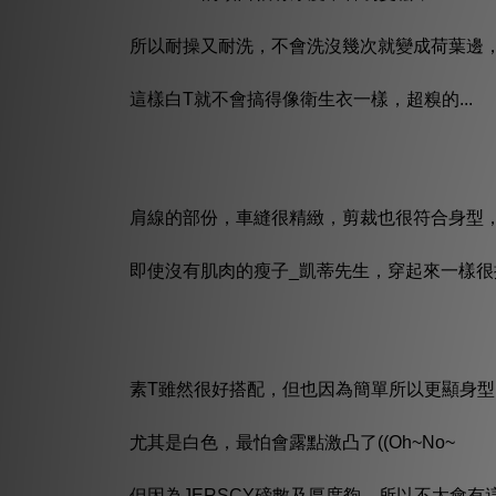
所以耐操又耐洗，不會洗沒幾次就變成荷葉邊
這樣白T就不會搞得像衛生衣一樣，超糗的...
肩線的部份，車縫很精緻，剪裁也很符合身型
即使沒有肌肉的瘦子_凱蒂先生，穿起來一樣很
素T雖然很好搭配，但也因為簡單所以更顯身型
尤其是白色，最怕會露點激凸了((Oh~No~
但因為JERSCY磅數及厚度夠，所以不太會有這