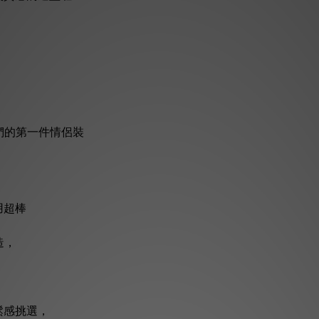
，
我們的第一件情侶裝
用超棒
造，
鬆感挑選，