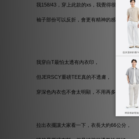
我158/43，穿上此款的xs，我覺得很剛好唷~
袖子部份可以反折，會更有精神的感覺。
我穿白T最怕太透有內衣印，
但JERSCY重磅TEE真的不透膚，
穿深色內衣也不會太明顯，不用再多穿一件小可
拉出衣擺讓大家看一下，衣長大約66公分，