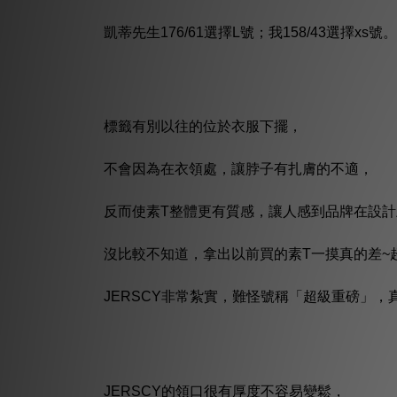
凱蒂先生176/61選擇L號；我158/43選擇xs號。
標籤有別以往的位於衣服下擺，
不會因為在衣領處，讓脖子有扎膚的不適，
反而使素T整體更有質感，讓人感到品牌在設
沒比較不知道，拿出以前買的素T一摸真的差~超
JERSCY非常紮實，難怪號稱「超級重磅」，
JERSCY的領口很有厚度不容易變鬆，