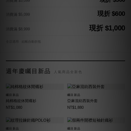
消費滿 $3,099
現折 $600
消費滿 $5,099
現折 $1,000
消費滿 $8,999
全店適用 · 結帳自動折抵
週年慶矚目新品
人氣商品全新色
矚目新品
矚目新品
純棉格紋休閒襯衫
亞麻混紡西裝外套
NT$1,080
NT$1,880
矚目新品
矚目新品