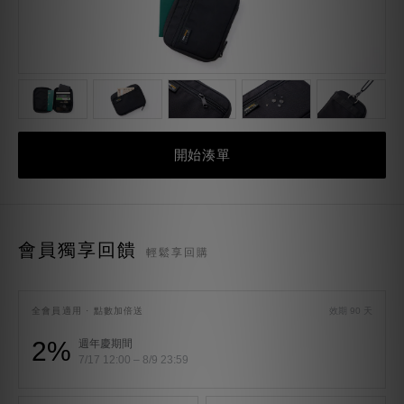
開始湊單
會員獨享回饋
輕鬆享回購
全會員適用 · 點數加倍送
效期 90 天
2%
週年慶期間
7/17 12:00 – 8/9 23:59