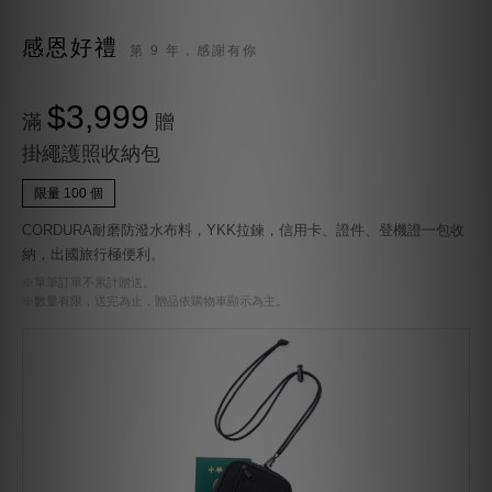
感恩好禮
第 9 年，感謝有你
$3,999
滿
贈
掛繩護照收納包
限量 100 個
CORDURA耐磨防潑水布料，YKK拉鍊，信用卡、證件、登機證一包收
納，出國旅行極便利。
※單筆訂單不累計贈送。
※數量有限，送完為止，贈品依購物車顯示為主。