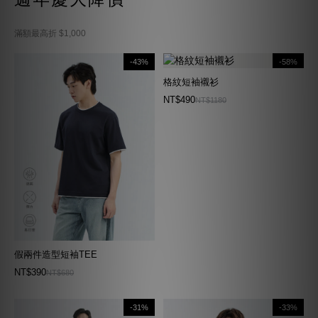
滿額最高折 $1,000
-43%
-58%
格紋短袖襯衫
NT$490
NT$1180
假兩件造型短袖TEE
NT$390
NT$680
-31%
-33%