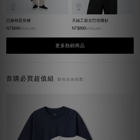
亞麻棉質長褲
天絲工裝古巴領襯衫
NT$990
NT$890
NT$1,180
NT$1,080
更多熱銷商品
重磅TEE入門2件體驗組
首購必買超值組
顏色自由搭配
（超級重磅TEE + 重磅華夫格TEE）
NT$1,399
NT$1,830
現省 $431
重磅TEE雙版型2件體驗組