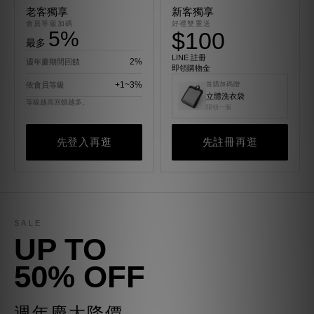
老客獨享
新客獨享
會員等級加碼
好禮雙重送
5%
$100
最多
LINE 註冊
2%
週年慶期間回饋
即領購物金
+1~3%
依會員等級
首購加碼贈
立體洗衣袋
等級越高回饋越多。
限領一個
先登入再逛
先註冊再逛
SALE
UP TO
50% OFF
週年慶大降價