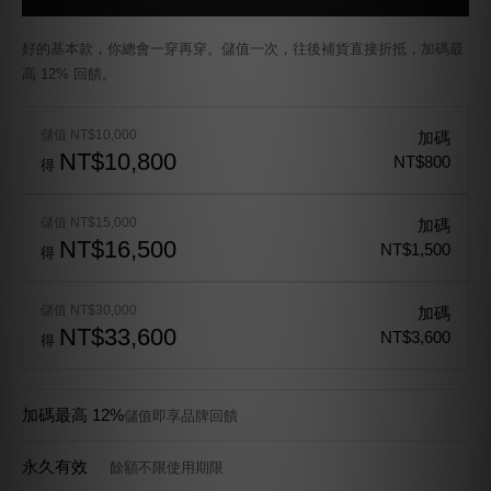
活動說明
感恩好禮贈品「掛繩護照收納包」數量有限，送完為止，贈品依購物車
顯示為主。
「首購／囤貨多件組合」商品，無法併入滿千折百無上限優惠。
會員獨享回饋之點數，將於訂單完成後系統自動存入，效期 90 天。
所有優惠為系統以個別訂單計算，活動期間無法指定合併訂單，優惠亦
無法合併計算。
需註冊／登入會員下單，才享有會員購物金及專屬優惠活動，更多會員
說明詳細請參考會員制度。
JERSCY 保有修改及終止活動之權利。