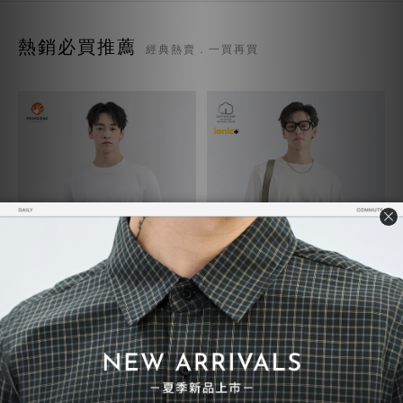
熱銷必買推薦
經典熱賣．一買再買
質感TEE 7.0
超級重磅TEE
NT$730
NT$748
NT$780
NT$850