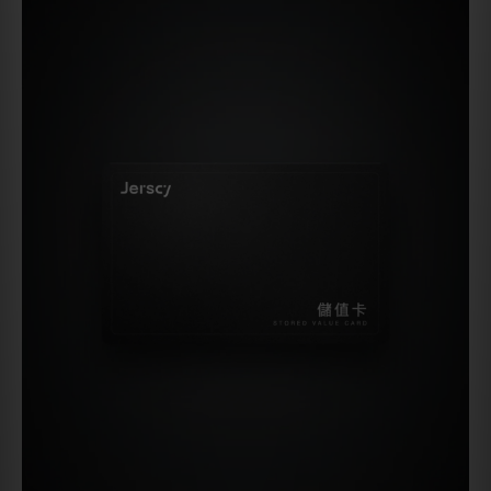
儲值 NT$30,000
加碼
NT$33,600
NT$3,600
得
加碼最高 12%
儲值即享品牌回饋
永久有效
餘額不限使用期限
退款透明
未用實付金額可退
加碼贈送金額為品牌回饋，非您支付之金額。
前往購買
TERMS