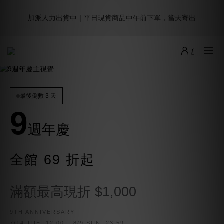
5
7
5
6
8
6
2
2
1
3
1
8
2
8
4
2
9週年倒數｜全館$0免運
4
6
4
5
7
5
1
1
加派人力出貨中｜平日現貨商品中午前下單，當天寄出
:
:
:
0
2
0
7
1
7
3
1
最後倒數
3
5
3
4
6
4
0
0
日
時
分
秒
1
6
0
6
2
0
2
4
2
9
3
9
5
3
0
5
5
1
1
3
1
8
2
8
4
2
9週年倒數｜全館$0免運
4
4
0
:
:
:
0
2
0
7
1
7
3
1
最後倒數
3
3
日
時
分
秒
1
6
0
6
2
0
2
2
0
5
5
1
1
1
4
4
0
最後倒數 3 天
0
0
3
3
9
2
2
1
1
週年慶
0
0
全館 69 折起
滿額最高現折 $1,000
9TH ANNIVERSARY
7/14 TUE. 12:00 – 8/9 SUN. 23:59