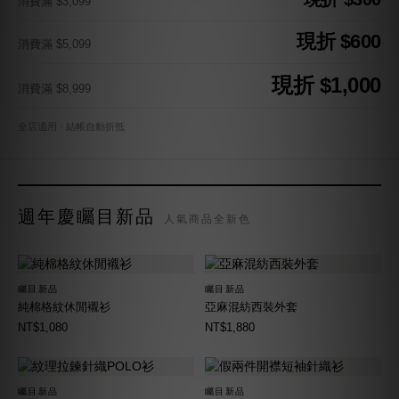
消費滿 $3,099
現折 $600
消費滿 $5,099
現折 $1,000
消費滿 $8,999
全店適用 · 結帳自動折抵
週年慶矚目新品
人氣商品全新色
矚目新品
矚目新品
純棉格紋休閒襯衫
亞麻混紡西裝外套
NT$1,080
NT$1,880
矚目新品
矚目新品