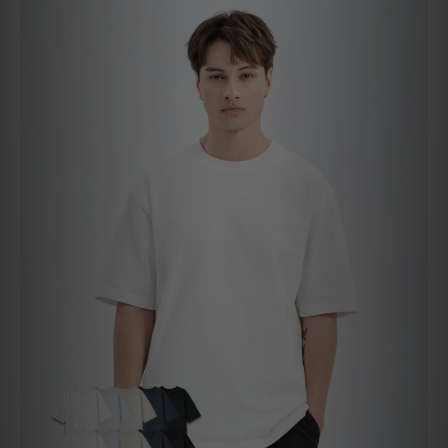
終極重磅TEE(寬鬆版)（10 件組）