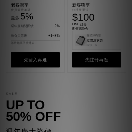
老客獨享
新客獨享
會員等級加碼
好禮雙重送
5%
$100
最多
LINE 註冊
2%
週年慶期間回饋
即領購物金
+1~3%
依會員等級
首購加碼贈
立體洗衣袋
等級越高回饋越多。
限領一個
先登入再逛
先註冊再逛
SALE
UP TO
50% OFF
週年慶大降價