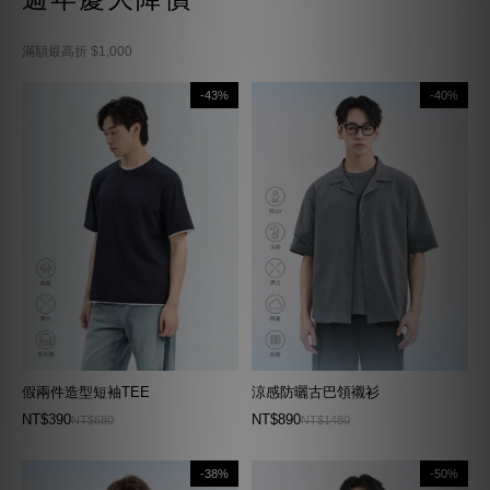
滿額最高折 $1,000
-43%
-40%
假兩件造型短袖TEE
涼感防曬古巴領襯衫
NT$390
NT$890
NT$680
NT$1480
-38%
-50%