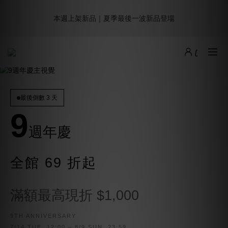
8
9
9
8
0
3
1
3
1
3
2
2
6
1
4
6
9週年倒數｜全館$0免運
7
9
8
8
7
2
0
2
本週上架新品｜夏季最後一波新品登場
:
:
:
0
2
1
1
5
0
3
5
最後倒數
6
8
7
7
6
9
1
1
日
時
分
秒
1
0
0
4
2
4
5
7
6
6
5
8
0
0
0
3
1
3
4
6
5
5
9
4
7
9
2
0
2
加派人力出貨中｜平日現貨商品中午前下單，當天寄出
3
5
4
4
8
3
6
8
1
1
2
4
3
3
7
2
5
7
0
0
1
3
2
2
6
1
4
6
9週年倒數｜全館$0免運
:
:
:
0
2
1
1
5
0
3
5
最後倒數
最後倒數 3 天
日
時
分
秒
1
0
0
4
2
4
9
0
3
1
3
2
0
2
週年慶
1
1
0
0
全館 69 折起
滿額最高現折 $1,000
9TH ANNIVERSARY
7/14 TUE. 12:00 – 8/9 SUN. 23:59