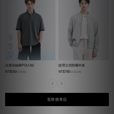
涼感冰絲棉POLO衫
紋理立領防曬外套
NT$550
NT$790
NT$880
NT$1580
逛降價專區