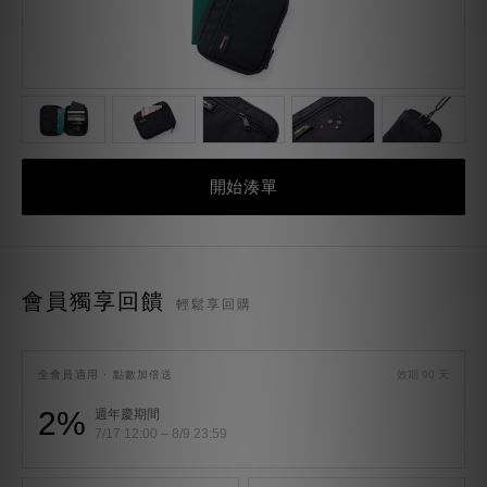
開始湊單
會員獨享回饋
輕鬆享回購
全會員適用 · 點數加倍送
效期 90 天
2%
週年慶期間
7/17 12:00 – 8/9 23:59