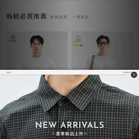
熱銷必買推薦
經典熱賣．一買再買
質感TEE 7.0
超級重磅TEE
NT$730
NT$748
NT$780
NT$850