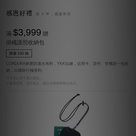
感恩好禮
第 9 年，感謝有你
$3,999
滿
贈
掛繩護照收納包
限量 100 個
CORDURA耐磨防潑水布料，YKK拉鍊，信用卡、證件、登機證一包收
納，出國旅行極便利。
※單筆訂單不累計贈送。
※數量有限，送完為止，贈品依購物車顯示為主。