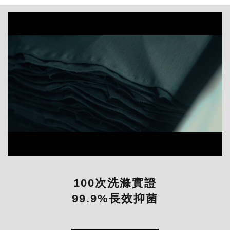
100次洗滌實證
99.9%長效抑菌