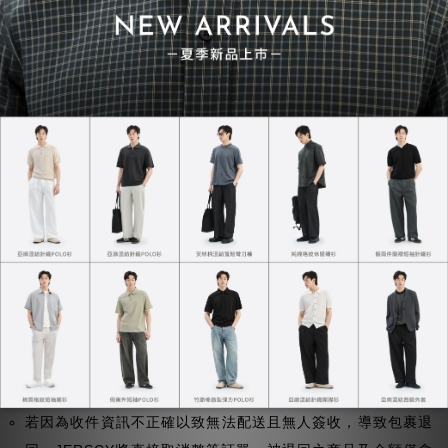
品，請留意填寫時收件地址的正確性。
海外退換貨須知
海外運送皆不接受個人因素退換貨。
因海外地區航空包裹運送費時，且跨國退款作業繁瑣，故無法
提供海外會員退換貨服務。若收到瑕疵/錯誤商品，請於簽收
包裹隔日算起7日內，聯繫JERSCY官方客服，提供瑕疵/錯誤
之商品照片，以及留下您的訂單編號/訂購姓名/手機號碼，我
們將盡快協助處理。(LINE、FB、官網訂單通訊處擇一管道聯
繫即可)
若自行退回且運費為貨到付款，JERSCY一律拒收，而運費及
相關費用將由買方自行負擔。
若因為收件資訊不正確以致無法配送且無人簽收，導致包裹退