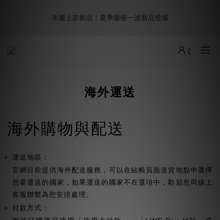
8
8
8
9
1
2
3
3
1
4
1
1
5
6
2
6
9週年倒數｜全館$0免運
7
7
7
8
0
1
2
2
本週上架新品｜夏季最後一波新品登場
:
:
:
0
3
0
0
4
5
1
5
最後倒數
6
9
6
6
7
0
1
1
日
時
分
秒
2
3
4
0
4
5
8
5
5
9
6
0
0
1
2
3
3
4
7
4
4
8
9
5
9
0
1
2
2
加派人力出貨中｜平日現貨商品中午前下單，當天寄出
3
6
3
3
7
8
4
8
0
1
1
2
5
2
2
6
7
3
7
0
0
1
4
1
1
5
6
2
6
9週年倒數｜全館$0免運
海外運送
:
:
:
0
3
0
0
4
5
1
5
最後倒數
日
時
分
秒
2
3
4
0
4
1
2
3
3
0
1
2
2
海外購物與配送
0
1
1
0
0
運送地區：
官網目前提供海外配送服務，可以在結帳頁面送貨地點中選擇
您要運送的國家，如果運送的國家不在選項中，歡迎您與線上
客服聯繫為您安排處理。
付款方式：