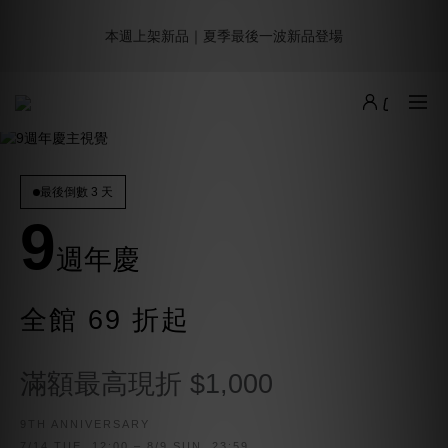
6
9
8
9
9
0
5
0
0
1
3
2
8
3
3
2
9週年倒數｜全館$0免運
5
8
7
9
8
9
9
8
4
本週上架新品｜夏季最後一波新品登場
:
:
:
0
2
1
7
2
2
1
最後倒數
4
7
6
8
7
8
8
7
3
日
時
分
秒
1
0
6
1
1
0
3
6
5
7
6
7
7
6
2
0
5
0
0
2
5
4
6
5
6
6
5
1
4
加派人力出貨中｜平日現貨商品中午前下單，當天寄出
1
4
3
5
4
5
5
4
0
3
0
3
2
4
3
9
4
4
3
2
9
2
1
3
2
8
3
3
2
9週年倒數｜全館$0免運
1
8
:
:
:
1
0
2
1
7
2
2
1
最後倒數
最後倒數 3 天
0
7
日
時
分
秒
0
1
0
6
1
1
0
6
9
0
5
0
0
5
4
週年慶
4
3
3
2
2
全館 69 折起
1
1
0
0
滿額最高現折 $1,000
9TH ANNIVERSARY
7/14 TUE. 12:00 – 8/9 SUN. 23:59