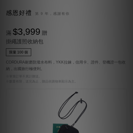
感恩好禮
第 9 年，感謝有你
$3,999
滿
贈
掛繩護照收納包
限量 100 個
CORDURA耐磨防潑水布料，YKK拉鍊，信用卡、證件、登機證一包收
納，出國旅行極便利。
※單筆訂單不累計贈送。
※數量有限，送完為止，贈品依購物車顯示為主。