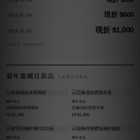
消費滿 $3,099
現折 $600
消費滿 $5,099
現折 $1,000
消費滿 $8,999
全店適用 · 結帳自動折抵
週年慶矚目新品
人氣商品全新色
矚目新品
矚目新品
純棉格紋休閒襯衫
亞麻混紡西裝外套
NT$1,080
NT$1,880
矚目新品
矚目新品