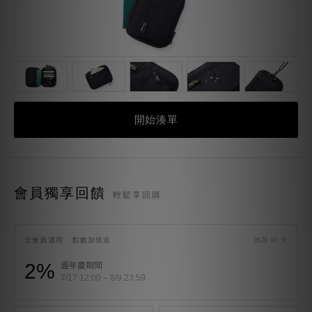
開始湊單
會員獨享回饋
輕鬆享回購
全會員適用 · 點數加倍送
效期 90 天
2%
週年慶期間
7/17 12:00 – 8/9 23:59