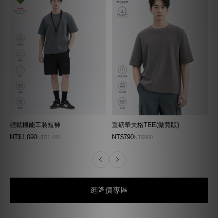
輕鬆機能工裝短褲
重磅華夫格TEE(微寬版)
NT$1,090
NT$790
NT$1,480
NT$980
逛降價專區