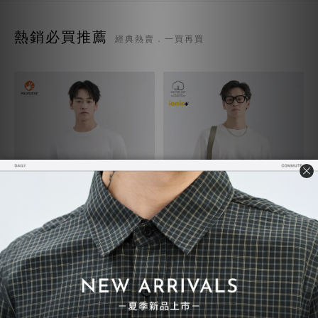
熱銷必買推薦
經典熱賣．一買再買
質感TEE 7.0
超級重磅TEE
NT$730
NT$748
NT$780
NT$850