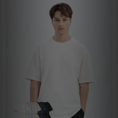
終極重磅TEE(寬鬆版)（10 件組）