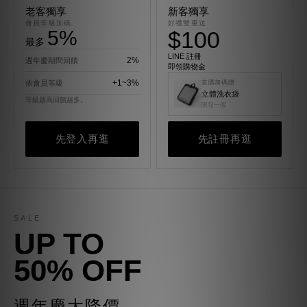
老客獨享
新客獨享
會員等級加碼
好禮雙重送
5%
$100
最多
LINE 註冊
2%
週年慶期間回饋
即領購物金
+1~3%
依會員等級
首購加碼贈
立體洗衣袋
等級越高回饋越多。
限領一個
先登入再逛
先註冊再逛
SALE
UP TO
50% OFF
週年慶大降價