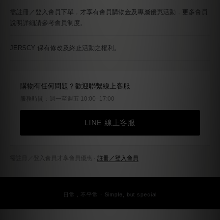
會員獨享回饋之點數，將於訂單完成後系統自動存入，效期 90 天。
所有優惠為系統以個別訂單計算，活動期間無法指定合併訂單，優惠亦
無法合併計算。
需註冊／登入會員下單，才享有會員購物金及專屬優惠活動，更多會員
說明詳細請參考會員制度。
JERSCY 保有修改及終止活動之權利。
購物有任何問題？歡迎聯繫線上客服
服務時間：週一至週五 10:00–17:00
LINE 線上客服
需註冊／登入會員才享會員優惠 ·
註冊／登入會員