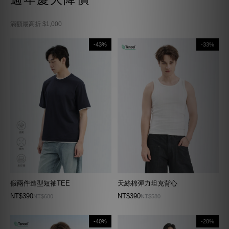
滿額最高折 $1,000
-43%
-33%
假兩件造型短袖TEE
天絲棉彈力坦克背心
NT$390
NT$390
NT$680
NT$580
-40%
-28%