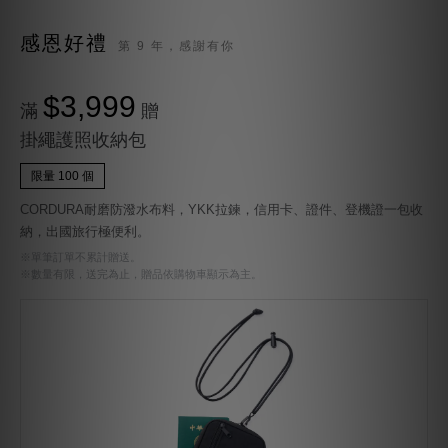
感恩好禮
第 9 年，感謝有你
$3,999
滿
贈
掛繩護照收納包
限量 100 個
CORDURA耐磨防潑水布料，YKK拉鍊，信用卡、證件、登機證一包收
納，出國旅行極便利。
※單筆訂單不累計贈送。
※數量有限，送完為止，贈品依購物車顯示為主。