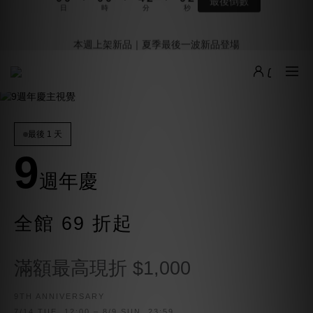
5
5
5
5
9
7
5
6
2
0
1
1
1
1
5
3
1
2
9週年倒數｜全館$0免運
4
4
4
4
8
6
4
5
1
本週上架新品｜夏季最後一波新品登場
:
:
:
0
0
0
0
4
2
0
1
最後倒數
3
3
3
3
7
5
3
4
0
日
時
分
秒
3
1
0
2
2
2
2
6
4
2
3
2
0
1
1
1
1
5
3
1
2
9週年倒數｜全館$0免運
1
:
:
:
0
0
0
0
4
2
0
1
最後倒數
0
日
時
分
秒
3
1
0
2
0
1
最後 1 天
0
9
週年慶
全館 69 折起
滿額最高現折 $1,000
9TH ANNIVERSARY
7/14 TUE. 12:00 – 8/9 SUN. 23:59