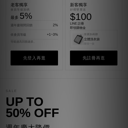
老客獨享
新客獨享
會員等級加碼
好禮雙重送
5%
$100
最多
LINE 註冊
2%
週年慶期間回饋
即領購物金
+1~3%
依會員等級
首購加碼贈
立體洗衣袋
等級越高回饋越多。
限領一個
先登入再逛
先註冊再逛
SALE
UP TO
50% OFF
週年慶大降價