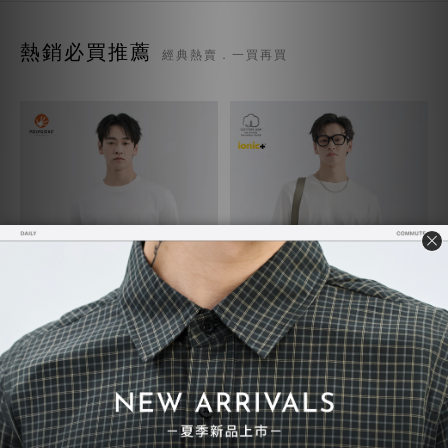
熱銷必買推薦
經典熱賣．一買再買
質感TEE 7.0
超級重磅TEE
NT$730
NT$748
NT$780
NT$850