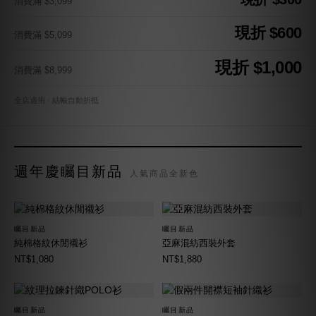
消費滿 $3,099
現折 $600
消費滿 $5,099
現折 $1,000
消費滿 $8,999
全店適用 · 結帳自動折抵
週年慶矚目新品
人氣商品全新色
矚目新品
矚目新品
純棉格紋休閒襯衫
亞麻混紡西裝外套
NT$1,080
NT$1,880
矚目新品
矚目新品