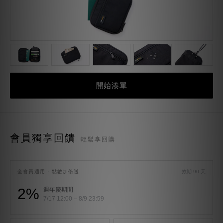
開始湊單
會員獨享回饋
輕鬆享回購
全會員適用 · 點數加倍送
效期 90 天
2%
週年慶期間
7/17 12:00 – 8/9 23:59