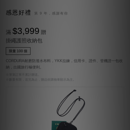
感恩好禮
第 9 年，感謝有你
$3,999
滿
贈
掛繩護照收納包
限量 100 個
CORDURA耐磨防潑水布料，YKK拉鍊，信用卡、證件、登機證一包收
納，出國旅行極便利。
※單筆訂單不累計贈送。
※數量有限，送完為止，贈品依購物車顯示為主。