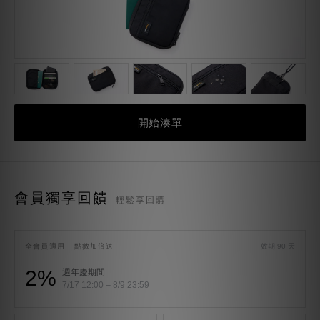
開始湊單
會員獨享回饋
輕鬆享回購
全會員適用 · 點數加倍送
效期 90 天
2%
週年慶期間
7/17 12:00 – 8/9 23:59