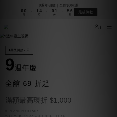
8
8
9
8
9
6
6
1
1
1
1
2
2
5
5
1
1
2
2
6
6
9週年倒數｜全館$0免運
9週年倒數｜全館$0免運
7
7
8
7
8
5
5
:
:
:
:
:
:
0
0
0
0
1
1
4
4
0
0
1
1
5
5
最後倒數
最後倒數
6
6
7
6
7
4
4
日
日
時
時
分
分
秒
秒
0
0
3
3
0
0
4
4
5
5
6
9
5
6
3
3
2
2
3
3
9
4
4
5
8
4
5
9
2
2
1
1
2
2
本週上架新品｜夏季最後一波新品登場
8
3
3
4
7
3
4
8
1
1
0
0
1
1
7
2
2
3
6
2
3
7
0
0
0
0
6
1
1
2
5
1
2
6
9週年倒數｜全館$0免運
5
:
:
:
0
0
1
4
0
1
5
最後倒數
最後倒數 2 天
4
日
時
分
秒
0
3
0
4
9
3
2
3
2
1
2
週年慶
1
0
1
0
0
全館 69 折起
滿額最高現折 $1,000
9TH ANNIVERSARY
7/14 TUE. 12:00 – 8/9 SUN. 23:59