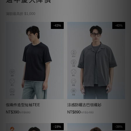
滿額最高折 $1,000
-43%
-40%
假兩件造型短袖TEE
涼感防曬古巴領襯衫
NT$390
NT$890
NT$680
NT$1480
-19%
-38%