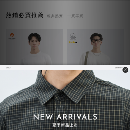
熱銷必買推薦
經典熱賣．一買再買
質感TEE 7.0
超級重磅TEE
NT$730
NT$748
NT$780
NT$850