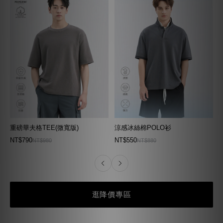
重磅華夫格TEE(微寬版)
涼感冰絲棉POLO衫
NT$790
NT$550
NT$980
NT$880
逛降價專區