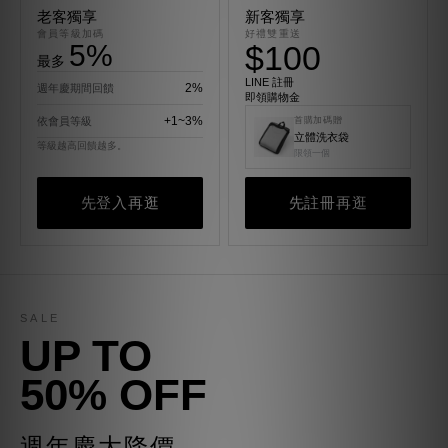
老客獨享
新客獨享
會員等級加碼
好禮雙重送
5%
$100
最多
LINE 註冊
2%
週年慶期間回饋
即領購物金
+1~3%
依會員等級
首購加碼贈
立體洗衣袋
等級越高回饋越多。
限領一個
先登入再逛
先註冊再逛
SALE
UP TO
50% OFF
週年慶大降價