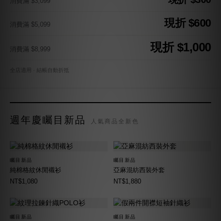
消費滿 $3,099
現折 $600
消費滿 $5,099
現折 $1,000
消費滿 $8,999
全店適用 · 結帳自動折抵
週年慶矚目新品
人氣商品全新色
矚目新品
矚目新品
純棉格紋休閒襯衫
亞麻混紡西裝外套
NT$1,080
NT$1,880
矚目新品
矚目新品