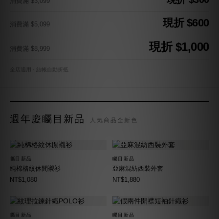
消費滿 $3,099
現折 $600
消費滿 $5,099
現折 $1,000
消費滿 $8,999
全店適用 · 結帳自動折抵
週年慶矚目新品
人氣商品全新色
矚目新品
矚目新品
純棉格紋休閒襯衫
亞麻混紡西裝外套
NT$1,080
NT$1,880
矚目新品
矚目新品