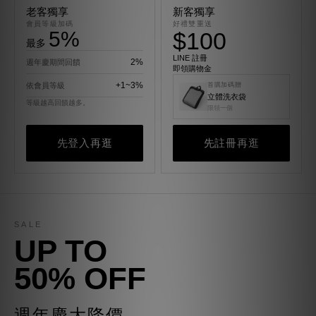
老客獨享
新客獨享
會員等級加碼
好禮雙重送
5%
$100
最多
LINE 註冊
2%
週年慶期間回饋
即領購物金
+1~3%
依會員等級
首購加碼贈
立體洗衣袋
等級越高回饋越多。
限領一個
先登入再逛
先註冊再逛
SALE
UP TO
50% OFF
週年慶大降價