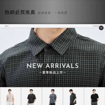
熱銷必買推薦
經典熱賣．一買再買
質感TEE 7.0
超級重磅TEE
NT$730
NT$748
NT$780
NT$850