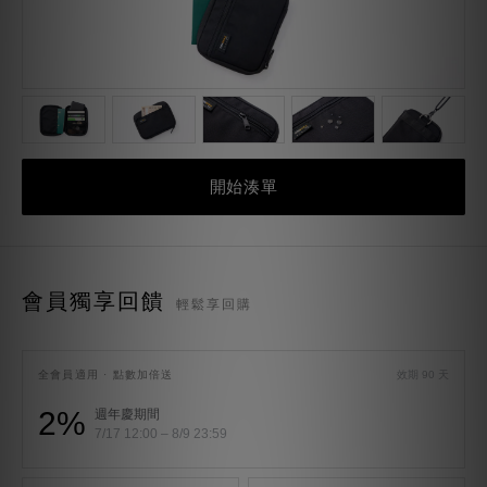
開始湊單
會員獨享回饋
輕鬆享回購
全會員適用 · 點數加倍送
效期 90 天
2%
週年慶期間
7/17 12:00 – 8/9 23:59