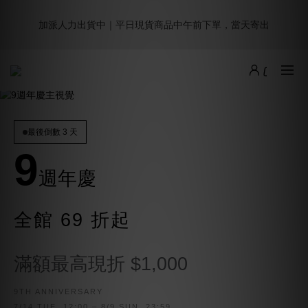
5
7
5
6
8
6
5
0
1
3
1
6
2
4
2
1
9週年倒數｜全館$0免運
4
6
4
9
5
7
5
4
加派人力出貨中｜平日現貨商品中午前下單，當天寄出
:
:
:
0
2
0
5
1
3
1
0
最後倒數
3
5
3
8
4
6
4
3
日
時
分
秒
1
4
0
2
0
2
4
2
7
3
5
3
2
0
3
1
1
3
1
6
2
4
2
1
9週年倒數｜全館$0免運
2
0
:
:
:
0
2
0
5
1
3
1
0
最後倒數
1
日
時
分
秒
1
4
0
2
0
0
0
3
1
2
0
最後倒數 3 天
1
9
0
週年慶
全館 69 折起
滿額最高現折 $1,000
9TH ANNIVERSARY
7/14 TUE. 12:00 – 8/9 SUN. 23:59