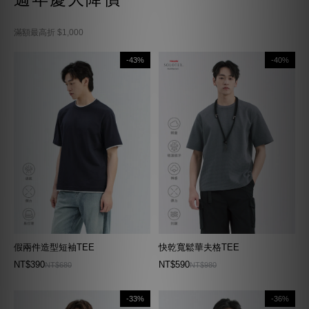
滿額最高折 $1,000
-43%
-40%
假兩件造型短袖TEE
快乾寬鬆華夫格TEE
NT$390
NT$590
NT$680
NT$980
-33%
-36%