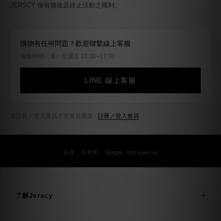
所有優惠為系統以個別訂單計算，活動期間無法指定合併訂單，優惠亦
無法合併計算。
需註冊／登入會員下單，才享有會員購物金及專屬優惠活動，更多會員
說明詳細請參考會員制度。
JERSCY 保有修改及終止活動之權利。
購物有任何問題？歡迎聯繫線上客服
服務時間：週一至週五 10:00–17:00
LINE 線上客服
需註冊／登入會員才享會員優惠 ·
註冊／登入會員