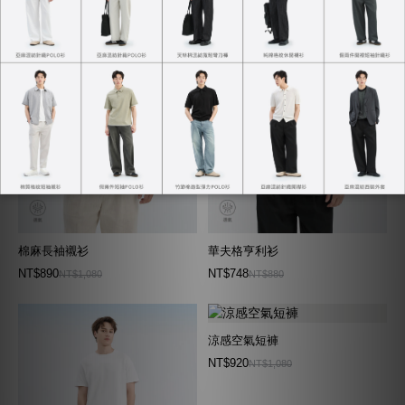
棉麻長袖襯衫
華夫格亨利衫
NT$890
NT$748
NT$1,080
NT$880
涼感空氣短褲
NT$920
NT$1,080