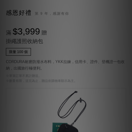
感恩好禮
第 9 年，感謝有你
$3,999
滿
贈
掛繩護照收納包
限量 100 個
CORDURA耐磨防潑水布料，YKK拉鍊，信用卡、證件、登機證一包收
納，出國旅行極便利。
※單筆訂單不累計贈送。
※數量有限，送完為止，贈品依購物車顯示為主。