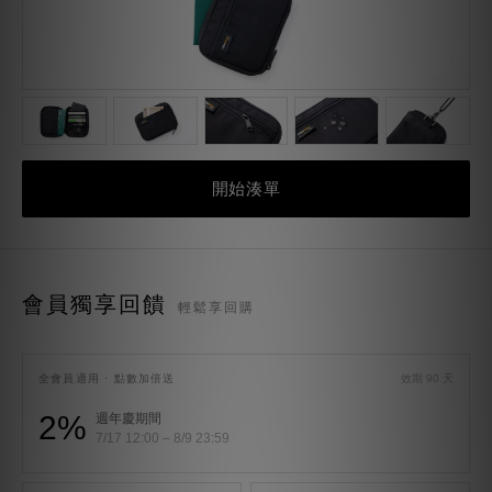
開始湊單
會員獨享回饋
輕鬆享回購
全會員適用 · 點數加倍送
效期 90 天
2%
週年慶期間
7/17 12:00 – 8/9 23:59