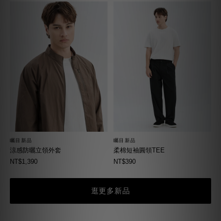
矚目新品
矚目新品
柔棉短袖圓領TEE
涼感防曬立領外套
NT$390
NT$1,390
逛更多新品