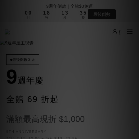
7
7
8
8
:
:
:
0
0
1
8
1
3
3
4
1
1
2
9
2
4
4
5
9週年倒數｜全館$0免運
最後倒數
6
6
7
7
9
9
日
時
分
秒
:
:
:
0
7
0
2
2
3
0
0
1
8
1
3
3
4
最後倒數
5
5
6
6
8
8
9
日
時
分
秒
6
1
1
2
0
7
0
2
2
3
4
4
5
5
7
7
8
5
0
0
1
本週上架新品｜夏季最後一波新品登場
6
1
1
2
3
3
4
4
6
6
7
4
0
5
0
0
1
2
2
3
3
5
5
6
3
4
0
1
1
2
9
2
4
4
5
9週年倒數｜全館$0免運
2
3
:
:
:
0
0
1
8
1
3
3
4
最後倒數
1
2
日
時
分
秒
0
7
0
2
2
3
最後倒數 2 天
0
1
6
1
1
2
0
9
5
0
0
1
4
0
週年慶
3
2
全館 69 折起
1
0
滿額最高現折 $1,000
9TH ANNIVERSARY
7/14 TUE. 12:00 – 8/9 SUN. 23:59