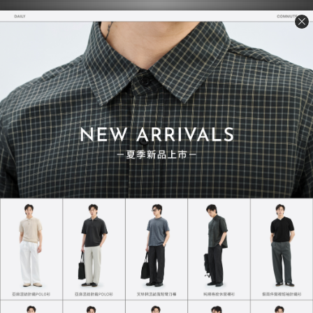
熱銷必買推薦
經典熱賣．一買再買
質感TEE 7.0
超級重磅TEE
NT$730
NT$748
NT$780
NT$850