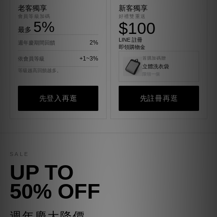
老客獨享
新客獨享
會員等級加碼
好禮雙重送
5%
$100
最多
LINE 註冊
2%
週年慶期間回饋
即領購物金
+1~3%
依會員等級
首購加碼贈
立體洗衣袋
等級越高回饋越多。
限領一個
先登入再逛
先註冊再逛
SALE
UP TO
50% OFF
週年慶大降價