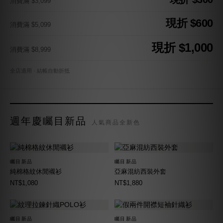
消費滿 $3,099
現折 $600
消費滿 $5,099
現折 $1,000
消費滿 $8,999
全店適用 · 結帳自動折抵
週年慶矚目新品
人氣商品全新色
矚目新品
矚目新品
純棉格紋休閒襯衫
亞麻混紡西裝外套
NT$1,080
NT$1,880
矚目新品
矚目新品