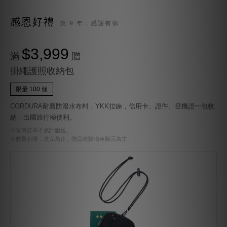
感恩好禮
第 9 年，感謝有你
$3,999
滿
贈
掛繩護照收納包
限量 100 個
CORDURA耐磨防潑水布料，YKK拉鍊，信用卡、證件、登機證一包收
納，出國旅行極便利。
※單筆訂單不累計贈送。
※數量有限，送完為止，贈品依購物車顯示為主。