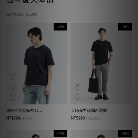
滿額最高折 $1,000
-43%
-28%
假兩件造型短袖TEE
天絲彈力休閒西裝褲
NT$390
NT$990
NT$680
NT$1,380
-47%
-35%