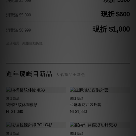
消費滿 $3,099
現折 $600
消費滿 $5,099
現折 $1,000
消費滿 $8,999
全店適用 · 結帳自動折抵
週年慶矚目新品
人氣商品全新色
矚目新品
矚目新品
純棉格紋休閒襯衫
亞麻混紡西裝外套
NT$1,080
NT$1,880
矚目新品
矚目新品