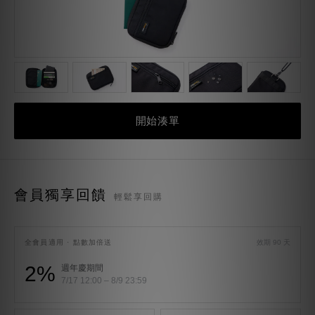
開始湊單
會員獨享回饋
輕鬆享回購
全會員適用 · 點數加倍送
效期 90 天
2%
週年慶期間
7/17 12:00 – 8/9 23:59