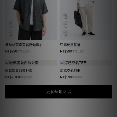
天絲棉亞麻寬鬆壓釦襯衫
亞麻棉質長褲
NT$990
NT$990
NT$1,180
NT$1,180
輕鬆套裝西裝外套
涼感空氣TEE
NT$2,169
NT$590
NT$2,290
NT$980
更多熱銷商品
經典上衣2件體驗組