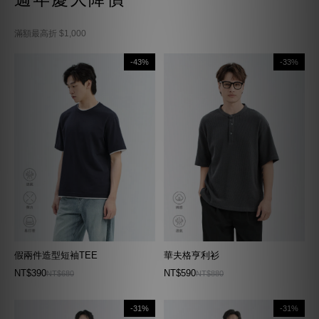
滿額最高折 $1,000
-43%
-33%
假兩件造型短袖TEE
華夫格亨利衫
NT$390
NT$590
NT$680
NT$880
-31%
-31%