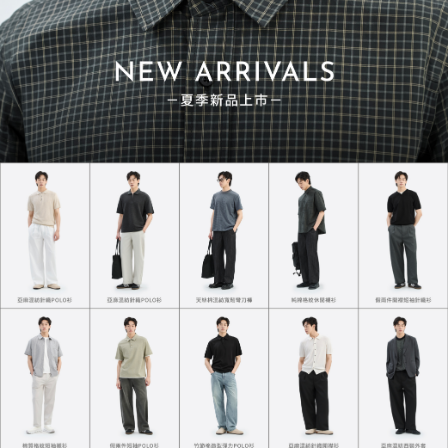
熱銷必買推薦
經典熱賣．一買再買
質感TEE 7.0
超級重磅TEE
NT$730
NT$748
NT$780
NT$850