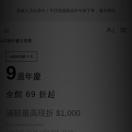
0
4
1
3
2
2
6
1
2
9週年倒數｜全館$0免運
4
6
5
5
9
4
5
3
加派人力出貨中｜平日現貨商品中午前下單，當天寄出
:
:
:
0
2
1
1
5
0
1
9
3
5
4
4
8
3
4
最後倒數
2
日
時
分
秒
1
0
0
4
0
8
2
4
3
3
7
2
3
1
0
3
7
1
3
2
2
6
1
2
9週年倒數｜全館$0免運
0
2
6
:
:
:
0
2
1
1
5
0
1
9
最後倒數
日
時
分
秒
1
5
1
0
0
4
0
8
0
4
0
3
7
3
2
6
最後倒數 3 天
2
1
5
1
0
4
9
0
3
週年慶
2
1
0
全館 69 折起
滿額最高現折 $1,000
9TH ANNIVERSARY
7/14 TUE. 12:00 – 8/9 SUN. 23:59