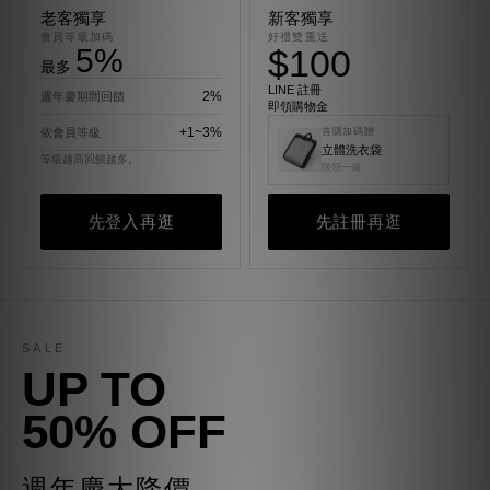
老客獨享
新客獨享
會員等級加碼
好禮雙重送
5%
$100
最多
LINE 註冊
2%
週年慶期間回饋
即領購物金
+1~3%
依會員等級
首購加碼贈
立體洗衣袋
等級越高回饋越多。
限領一個
先登入再逛
先註冊再逛
SALE
UP TO
50% OFF
週年慶大降價