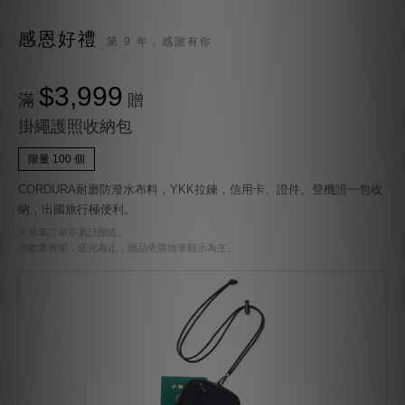
感恩好禮
第 9 年，感謝有你
$3,999
滿
贈
掛繩護照收納包
限量 100 個
CORDURA耐磨防潑水布料，YKK拉鍊，信用卡、證件、登機證一包收
納，出國旅行極便利。
※單筆訂單不累計贈送。
※數量有限，送完為止，贈品依購物車顯示為主。