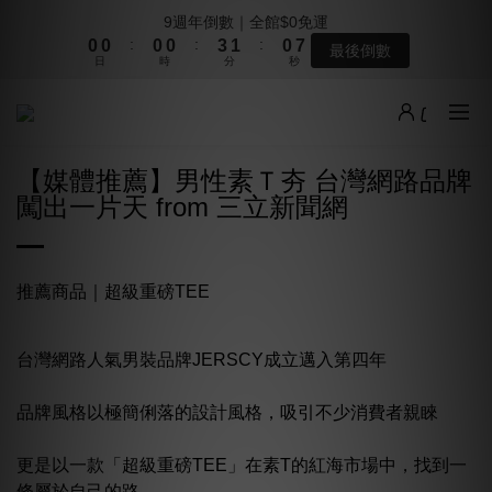
8
8
8
8
9
8
1
1
1
1
1
1
1
1
4
4
2
2
1
1
8
8
9週年倒數｜全館$0免運
9週年倒數｜全館$0免運
7
7
7
7
8
7
:
:
:
:
:
:
0
0
0
0
0
0
0
0
3
3
1
1
0
0
7
7
最後倒數
最後倒數
6
6
6
6
9
7
6
日
日
時
時
分
分
秒
秒
2
2
0
0
6
6
5
5
5
5
8
6
5
1
1
5
5
4
4
4
4
7
5
4
0
0
4
4
本週上架新品｜夏季最後一波新品登場
3
3
3
3
6
4
3
3
3
2
2
2
2
5
3
2
9
2
2
【媒體推薦】男性素Ｔ夯 台灣網路品牌
1
1
1
1
4
2
1
8
9週年倒數｜全館$0免運
1
1
闖出一片天 from 三立新聞網
:
:
:
0
0
0
0
3
1
0
7
最後倒數
0
0
日
時
分
秒
2
0
6
1
5
0
4
推薦商品｜
超級重磅TEE
3
2
1
台灣網路人氣男裝品牌JERSCY成立邁入第四年
0
品牌風格以極簡俐落的設計風格，吸引不少消費者親睞
更是以一款「超級重磅TEE」在素T的紅海市場中，找到一
條屬於自己的路。