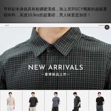
亨利衫本身就具有粗獷硬漢感，加上JERSCY獨家的超級重
磅布料，高達10.9oz的超重磅，男人味更是加倍！
加上袖口處採用較寬的羅紋布料，整體視覺看起來更
MAN，更為服貼手臂線條，更有味道
這一季冬天JERSCY也推出了全新長袖款式「重磅長TEE」
主打擔心穿長袖T恤看起來會像睡衣的男生，寬鬆版型設計
更是時下年輕人最愛
重磅布料與寬版的結合，也讓重磅長TEE推出後旋即成為長
袖T恤類的銷售冠軍。
自創品牌本身就不容易，品牌如果沒有洞悉消費者的需求，
很快就可能面臨被淘汰的風險。