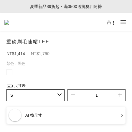
夏季新品89折起・滿3500送抗臭四角褲
重磅刷毛連帽TEE
NT$1,414
NT$1,790
顏色
: 黑色
尺寸表
AI 找尺寸