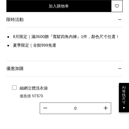
加入購物車
限時活動
8月限定｜滿3500贈『寬鬆四角內褲』1件，顏色尺寸任選！
夏季限定｜全館999免運
優惠加購
AI
細網立體洗衣袋
尋
找
優惠價 NT$79
尺
寸