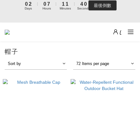
:
:
:
0
2
0
7
1
1
4
0
最後倒數
1
3
1
8
2
2
5
1
9週年倒數｜全館$0免運
Days
Hours
Minutes
Seconds
9
9
9
1
6
0
0
3
:
:
:
0
2
0
7
1
1
4
0
8
8
9
9
8
最後倒數
0
5
2
Days
Hours
Minutes
Seconds
1
6
0
0
3
7
9
7
8
8
7
4
1
本週上架新品｜夏季最後一波新品登場
0
5
2
6
8
6
7
7
6
3
0
4
1
5
7
5
6
6
9
5
2
3
0
4
6
4
5
5
8
4
1
加派人力出貨中｜平日現貨商品中午前下單，當天寄出
2
3
5
3
4
4
7
3
0
帽子
1
2
4
2
9
3
3
6
2
0
1
3
1
8
2
2
5
1
9週年倒數｜全館$0免運
Sort by
72 Items per page
:
:
:
0
2
0
7
1
1
4
0
最後倒數
Days
Hours
Minutes
Seconds
1
6
0
0
3
0
5
2
4
1
3
0
2
1
0