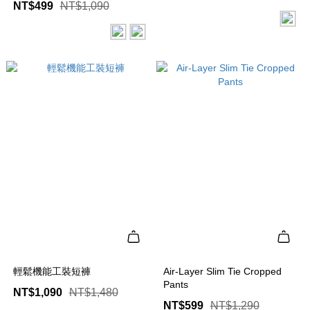
NT$499
NT$1,090
輕鬆機能工裝短褲
Air-Layer Slim Tie Cropped
Pants
NT$1,090
NT$1,480
NT$599
NT$1,290