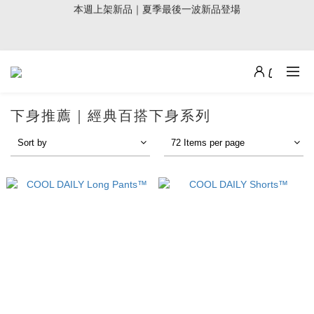
3
6
7
6
7
8
4
1
0
1
2
1
9
2
6
5
9週年倒數｜全館$0免運
2
5
6
5
6
9
7
3
0
:
:
:
0
1
0
8
1
5
4
最後倒數
1
4
5
4
5
9
8
6
2
Days
Hours
Minutes
Seconds
加派人力出貨中｜平日現貨商品中午前下單，當天寄出
0
7
0
4
3
0
3
4
3
4
8
7
5
1
6
3
2
9
2
3
2
3
7
6
4
0
5
2
1
8
1
2
1
9
2
6
5
9週年倒數｜全館$0免運
3
4
1
0
7
:
:
:
0
1
0
8
1
5
4
2
最後倒數
3
0
6
Days
Hours
Minutes
Seconds
0
7
0
4
3
下身推薦｜經典百搭下身系列
1
2
5
6
3
2
0
1
4
Sort by
72 Items per page
5
2
1
0
3
4
1
0
2
3
0
1
2
0
1
0