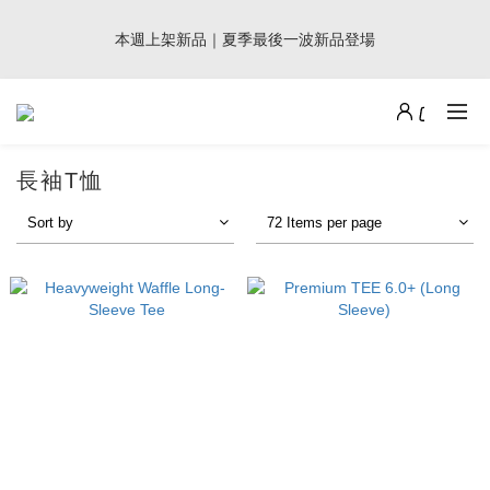
7
8
7
9
7
9
4
3
本週上架新品｜夏季最後一波新品登場
1
2
1
8
3
1
3
7
9週年倒數｜全館$0免運
6
7
6
8
6
8
3
2
:
:
:
0
1
0
7
2
0
2
6
最後倒數
5
6
5
7
5
7
Days
Hours
Minutes
Seconds
2
1
0
6
1
1
5
4
5
4
6
4
6
1
0
5
0
0
4
加派人力出貨中｜平日現貨商品中午前下單，當天寄出
3
4
3
5
3
5
9
0
4
3
2
3
2
9
4
2
4
8
3
2
1
2
1
8
3
1
3
7
9週年倒數｜全館$0免運
2
1
長袖T恤
:
:
:
0
1
0
7
2
0
2
6
最後倒數
1
0
Days
Hours
Minutes
Seconds
0
6
1
1
5
0
Sort by
72 Items per page
5
0
0
4
4
3
3
2
2
1
1
0
0