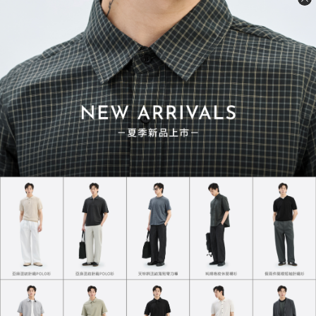
熱銷必買推薦
經典熱賣．一買再買
質感TEE 7.0
超級重磅TEE
NT$730
NT$748
NT$780
NT$850