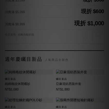
消費滿 $3,099
現折 $600
消費滿 $5,099
現折 $1,000
消費滿 $8,999
全店適用 · 結帳自動折抵
週年慶矚目新品
人氣商品全新色
矚目新品
矚目新品
純棉格紋休閒襯衫
亞麻混紡西裝外套
NT$1,080
NT$1,880
矚目新品
矚目新品