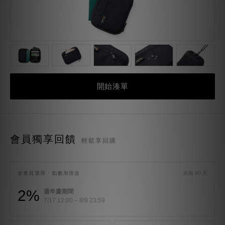
開始湊單
會員獨享回饋
輕鬆享回購
全會員適用 · 點數加倍送
效期 90 天
2%
週年慶期間
7/17 12:00 – 8/9 23:59