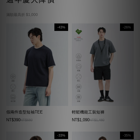
滿額最高折 $1,000
-43%
-26%
假兩件造型短袖TEE
輕鬆機能工裝短褲
NT$390
NT$1,090
NT$680
NT$1,480
-33%
-35%