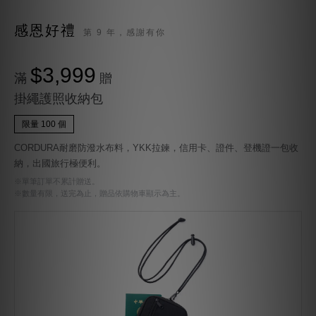
感恩好禮
第 9 年，感謝有你
$3,999
滿
贈
掛繩護照收納包
限量 100 個
CORDURA耐磨防潑水布料，YKK拉鍊，信用卡、證件、登機證一包收
納，出國旅行極便利。
※單筆訂單不累計贈送。
※數量有限，送完為止，贈品依購物車顯示為主。