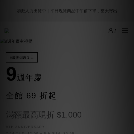
5
7
7
7
7
5
5
9
1
3
3
3
3
1
1
5
9週年倒數｜全館$0免運
4
6
6
6
6
4
4
8
加派人力出貨中｜平日現貨商品中午前下單，當天寄出
:
:
:
0
2
2
2
2
0
0
4
最後倒數
3
5
5
5
5
3
3
7
日
時
分
秒
1
1
1
1
3
2
4
4
4
4
2
2
6
0
0
0
0
2
1
3
3
3
3
1
1
5
9週年倒數｜全館$0免運
1
:
:
:
0
2
2
2
2
0
0
4
最後倒數
0
日
時
分
秒
1
1
1
1
3
0
0
0
0
2
1
最後倒數 3 天
0
9
週年慶
全館 69 折起
滿額最高現折 $1,000
9TH ANNIVERSARY
7/14 TUE. 12:00 – 8/9 SUN. 23:59