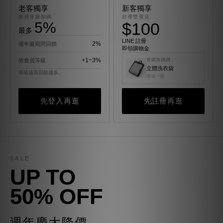
老客獨享
新客獨享
會員等級加碼
好禮雙重送
5%
$100
最多
LINE 註冊
2%
週年慶期間回饋
即領購物金
+1~3%
依會員等級
首購加碼贈
立體洗衣袋
等級越高回饋越多。
限領一個
先登入再逛
先註冊再逛
SALE
UP TO
50% OFF
週年慶大降價