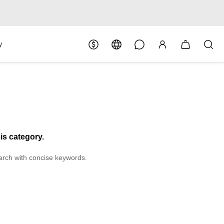
y
his category.
arch with concise keywords.