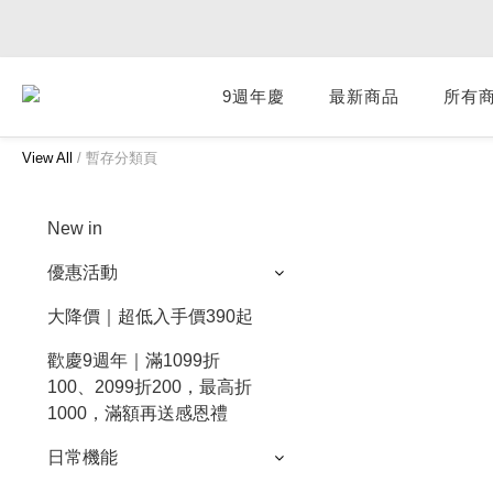
9週年慶
最新商品
所有
View All
/
暫存分類頁
New in
優惠活動
大降價｜超低入手價390起
歡慶9週年｜滿1099折
100、2099折200，最高折
1000，滿額再送感恩禮
日常機能