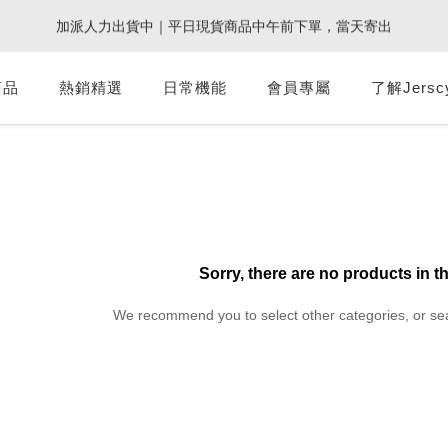
1
1
0
4
3
4
4
5
8
8
7
:
:
:
0
1
1
2
5
5
4
8
加派人力出貨中｜平日現貨商品中午前下單，當天寄出
9週年倒數｜全館$0免運
最後倒數
0
0
3
2
3
3
4
7
7
6
Days
Hours
Minutes
Seconds
0
0
1
4
4
3
7
2
1
2
2
3
6
6
5
9
0
3
3
2
6
1
:
:
:
0
1
1
2
5
5
4
8
9週年倒數｜全館$0免運
最後倒數
商品
熱銷精選
日常機能
會員專屬
2
2
1
5
了解Jersc
Days
Hours
Minutes
Seconds
0
0
0
1
4
4
3
7
1
1
0
4
0
3
3
2
6
0
0
3
2
2
1
5
2
1
1
0
4
1
0
0
3
0
2
1
0
Sorry, there are no products in t
We recommend you to select other categories, or se