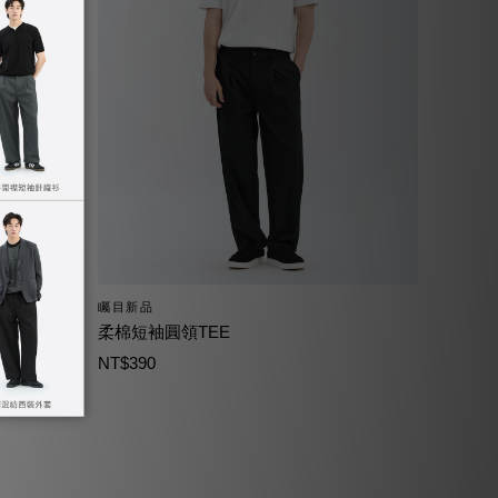
矚目新品
柔棉短袖圓領TEE
NT$390