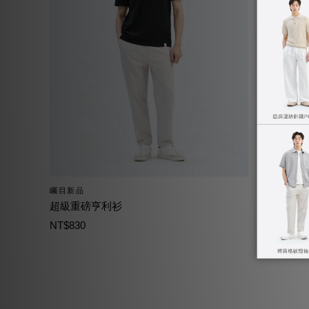
矚目新品
矚目新品
超級重磅亨利衫
防曬涼感
NT$830
NT$1,490