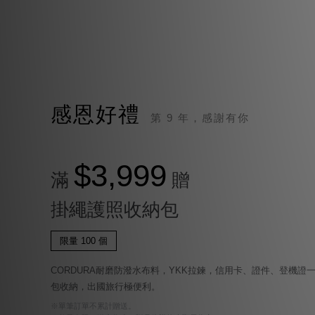
感恩好禮
第 9 年，感謝有你
$3,999
滿
贈
掛繩護照收納包
限量 100 個
CORDURA耐磨防潑水布料，YKK拉鍊，信用卡、證件、登機證
包收納，出國旅行極便利。
※單筆訂單不累計贈送。