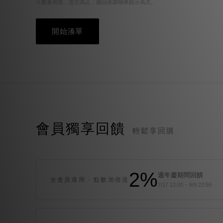
※數量有限，送完為止，贈品依購物車顯示為主。
開始湊單
會員獨享回饋
輕鬆享回購
2%
週年慶期間回饋
全會員適用 · 點數加倍送
7/17 12:00 – 8/9 23:59