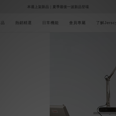
1
3
1
0
5
6
6
8
8
7
6
:
:
:
0
1
1
3
5
3
2
1
本週上架新品｜夏季最後一波新品登場
9週年倒數｜全館$0免運
最後倒數
0
2
0
4
5
5
7
9
7
6
5
日
時
分
秒
0
0
2
4
2
1
0
1
3
4
4
6
8
6
5
4
1
3
1
0
加派人力出貨中｜平日現貨商品中午前下單，當天寄出
0
2
3
3
5
7
5
4
3
商品
熱銷精選
日常機能
0
會員專屬
2
0
了解Jersc
1
2
2
4
6
4
3
2
1
:
:
:
0
1
1
3
5
3
2
1
9週年倒數｜全館$0免運
最後倒數
0
日
時
分
秒
0
0
2
4
2
1
0
1
3
1
0
0
2
0
1
0