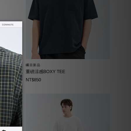
矚目新品
重磅涼感BOXY TEE
NT$850