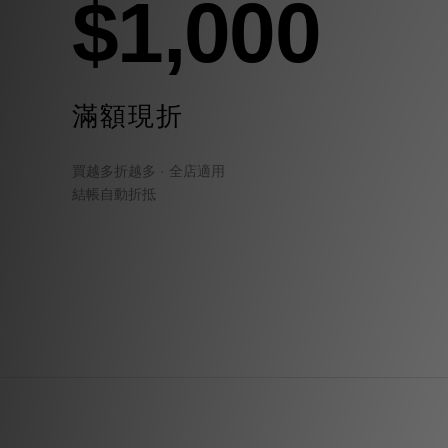
$1,000
滿額現折
買越多折越多 · 全店適用
結帳自動折抵