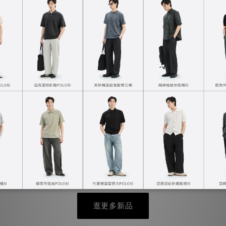
矚目新品
連帽外套
涼感防曬立領外套
NT$1,390
逛更多新品