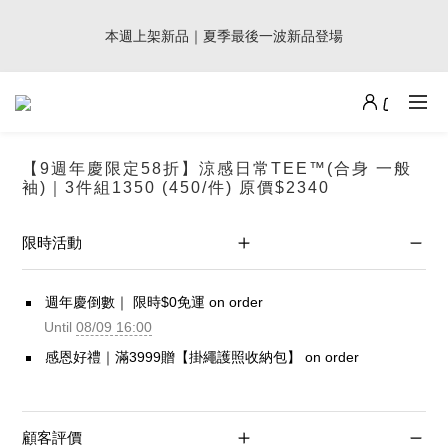
8
8
9
0
5
0
1
0
1
3
1
8
3
4
3
2
9週年倒數｜全館$0免運
7
9
7
9
9
8
4
0
本週上架新品｜夏季最後一波新品登場
:
:
:
0
2
0
7
2
3
2
1
最後倒數
6
8
6
8
9
8
7
3
Days
Hours
Minutes
Seconds
1
6
1
2
1
0
5
7
5
7
8
7
6
2
0
5
0
1
0
4
6
4
6
7
6
5
1
4
0
加派人力出貨中｜平日現貨商品中午前下單，當天寄出
3
5
3
5
6
5
4
0
3
2
4
2
9
4
5
4
3
2
1
3
1
8
3
4
3
2
9週年倒數｜全館$0免運
【9週年慶限定58折】涼感日常TEE™(合身 一般
1
:
:
:
0
2
0
7
2
3
2
1
袖)｜3件組1350 (450/件) 原價$2340
最後倒數
0
Days
Hours
Minutes
Seconds
1
6
1
2
1
0
0
5
0
1
0
限時活動
4
0
3
2
週年慶倒數｜ 限時$0免運 on order
1
Until
08/09 16:00
0
感恩好禮｜滿3999贈【掛繩護照收納包】 on order
顧客評價