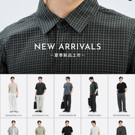
飛行外套不是只有潮男可以穿，0技巧也能
穿出自己的風格！
飛行外套作為秋冬的男士必備單品絕不是沒有理由的，百搭又好
看，簡單就能搭出時髦風格，而且不管是搭配T恤、襯衫、帽
T，都超級好看！
以下就來推薦幾種飛行外套穿搭技巧給各位！
閱讀文章