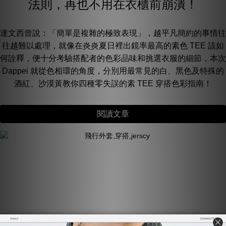
法則，再也不用在衣櫃前崩潰！
達文西曾說：「簡單是複雜的極致表現」，越平凡簡約的事情往
往越難以處理，就像在炎炎夏日裡出鏡率最高的素色 TEE 該如
何詮釋，便十分考驗搭配者的色彩品味和挑選衣服的細節，本次
Dappei 就從色相環的角度，分別用最常見的白、黑色及特殊的
酒紅、沙漠黃教你四種零失誤的素 TEE 穿搭色彩指南！
閱讀文章