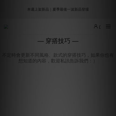
8
0
0
0
0
4
2
7
1
3
3
3
3
7
5
9週年倒數｜全館$0免運
7
9
9
9
9
3
1
6
本週上架新品｜夏季最後一波新品登場
:
:
:
0
2
2
2
2
6
4
9
最後倒數
6
8
8
8
8
2
0
5
Days
Hours
Minutes
Seconds
1
1
1
1
5
3
8
5
7
7
7
7
9
1
4
0
0
0
0
4
2
7
4
6
6
6
6
8
0
3
3
1
6
加派人力出貨中｜平日現貨商品中午前下單，當天寄出
3
5
5
5
5
9
7
2
2
0
5
2
4
4
4
4
8
6
1
1
4
— 穿搭技巧 —
1
3
3
3
3
7
5
9週年倒數｜全館$0免運
0
0
3
:
:
:
0
2
2
2
2
6
4
9
最後倒數
2
Days
Hours
Minutes
Seconds
1
1
1
1
5
3
8
不定時會更新不同風格、款式的穿搭技巧，如果你也有
1
0
0
0
0
4
2
7
想知道的內容，歡迎私訊告訴我們：）
0
3
1
6
2
0
5
1
4
0
3
2
1
0